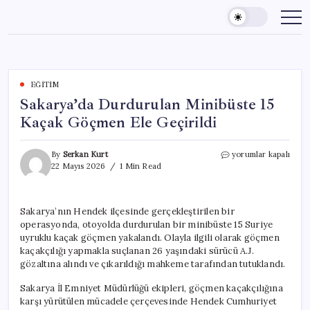
Skip
to
content
EĞITIM
Sakarya’da Durdurulan Minibüste 15
Kaçak Göçmen Ele Geçirildi
Sakarya’da
By
Serkan Kurt
yorumlar kapalı
Durdurulan
22 Mayıs 2026
1 Min Read
Minibüste
15
Kaçak
Sakarya’nın Hendek ilçesinde gerçekleştirilen bir
Göçmen
operasyonda, otoyolda durdurulan bir minibüste 15 Suriye
Ele
Geçirildi
uyruklu kaçak göçmen yakalandı. Olayla ilgili olarak göçmen
için
kaçakçılığı yapmakla suçlanan 26 yaşındaki sürücü A.J.
gözaltına alındı ve çıkarıldığı mahkeme tarafından tutuklandı.
Sakarya İl Emniyet Müdürlüğü ekipleri, göçmen kaçakçılığına
karşı yürütülen mücadele çerçevesinde Hendek Cumhuriyet