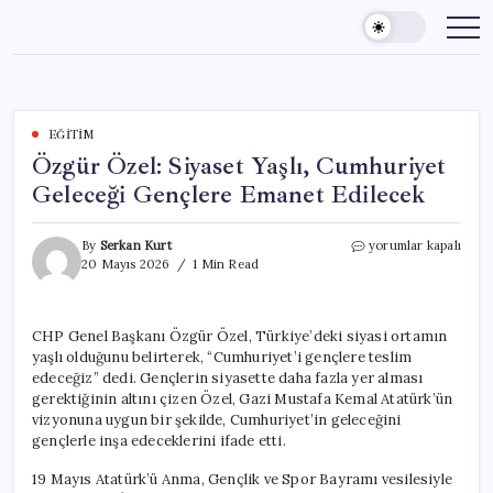
Skip
to
content
EĞITIM
Özgür Özel: Siyaset Yaşlı, Cumhuriyet
Geleceği Gençlere Emanet Edilecek
Özgür
By
Serkan Kurt
yorumlar kapalı
Özel:
20 Mayıs 2026
1 Min Read
Siyaset
Yaşlı,
Cumhuriyet
CHP Genel Başkanı Özgür Özel, Türkiye’deki siyasi ortamın
Geleceği
yaşlı olduğunu belirterek, “Cumhuriyet’i gençlere teslim
Gençlere
Emanet
edeceğiz” dedi. Gençlerin siyasette daha fazla yer alması
Edilecek
gerektiğinin altını çizen Özel, Gazi Mustafa Kemal Atatürk’ün
için
vizyonuna uygun bir şekilde, Cumhuriyet’in geleceğini
gençlerle inşa edeceklerini ifade etti.
19 Mayıs Atatürk’ü Anma, Gençlik ve Spor Bayramı vesilesiyle