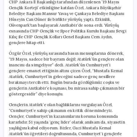
CHP Ankara İl Başkanlığı tarafından düzenlenen ’19 Mayıs
Gençlik Korteji’ etkinliğine katılan Özel, Ankara Büyükşehir
Belediye Başkanı Mansur Yavaş ve Çankaya Belediye Başkanı
Hüseyin Can Güner ile birlikte yürüyüş yaptı. Etkinlik,
Güvenpark’tan başlayarak Anıtkabir’de sona erdi. Yürüyüş
esnasında CHP Gençlik ve Spor Politika Kurulu Başkanı Sevgi
Kılıç ile CHP Gençlik Kolları Genel Başkanı Cem Aydın,
gençlere hitap etti.
Özgür Özel, yürüyüş sırasında basın mensuplarına dönerek,
“19 Mayıs, sadece bir bayram değil; Atatürk’ün gençlere olan
inancını da simgeliyor” dedi. Atatürk’ün Cumhuriyet’i
gençlere emanet ettiğinin altını çizen Özel, “Mustafa Kemal
Atatürk, Cumhuriyet’in geleceğini sadece genç nesillere
bırakmayı tercih etti. Bugün burada gördüğümüz coşku ve
gençlerin Anıtkabir’e koşması, bu mirasa sahip çıkmanın bir
göstergesidir” diye konuştu.
Gençlerin Atatürk’e olan bağlılıklarını vurgulayan Özel,
“Cumhuriyet’e sahip çıkmanın en kritik dönemindeyiz.
Gençler, Cumhuriyet’in kazanımlarını koruma konusunda
kararlıdır. 51 yaşında ‘genç lider’ olarak anılsam da, siyasetin
yaşlılığını kabul ediyorum. Bizler, Gazi Mustafa Kemal
Atatürk’ün öğretileri doğrultusunda, Cumhuriyet’i gençlerle