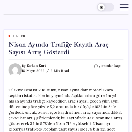
Skip
to
content
HABER
Nisan Ayında Trafiğe Kayıtlı Araç
Sayısı Artış Gösterdi
Nisan
By
Serkan Kurt
yorumlar kapalı
Ayında
18 Mayıs 2026
2 Min Read
Trafiğe
Kayıtlı
Araç
Türkiye İstatistik Kurumu, nisan ayına dair motorlu kara
Sayısı
taşıtları istatistiklerini yayımladı. Açıklamalara göre, bu yıl
Artış
Gösterdi
nisan ayında trafiğe kaydedilen araç sayısı, geçen yılın aynı
için
dönemine göre yüzde 5,2 oranında bir düşüşle 182 bin 34’e
geriledi. Ancak, bu süreçte kaydı silinen araç sayısında dikkat
çekici bir artış gözlemlendi; bu sayı yüzde 43,6 oranında artış
göstererek 3 bin 978’den 5 bin 713’e yükseldi. Nisan ayı
itibarıyla trafikteki toplam taşıt sayısı ise 176 bin 321 adet