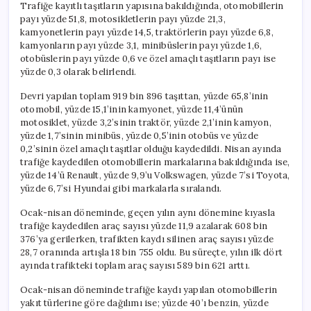
Trafiğe kayıtlı taşıtların yapısına bakıldığında, otomobillerin
payı yüzde 51,8, motosikletlerin payı yüzde 21,3,
kamyonetlerin payı yüzde 14,5, traktörlerin payı yüzde 6,8,
kamyonların payı yüzde 3,1, minibüslerin payı yüzde 1,6,
otobüslerin payı yüzde 0,6 ve özel amaçlı taşıtların payı ise
yüzde 0,3 olarak belirlendi.
Devri yapılan toplam 919 bin 896 taşıttan, yüzde 65,8’inin
otomobil, yüzde 15,1’inin kamyonet, yüzde 11,4’ünün
motosiklet, yüzde 3,2’sinin traktör, yüzde 2,1’inin kamyon,
yüzde 1,7’sinin minibüs, yüzde 0,5’inin otobüs ve yüzde
0,2’sinin özel amaçlı taşıtlar olduğu kaydedildi. Nisan ayında
trafiğe kaydedilen otomobillerin markalarına bakıldığında ise,
yüzde 14’ü Renault, yüzde 9,9’u Volkswagen, yüzde 7’si Toyota,
yüzde 6,7’si Hyundai gibi markalarla sıralandı.
Ocak-nisan döneminde, geçen yılın aynı dönemine kıyasla
trafiğe kaydedilen araç sayısı yüzde 11,9 azalarak 608 bin
376’ya gerilerken, trafikten kaydı silinen araç sayısı yüzde
28,7 oranında artışla 18 bin 755 oldu. Bu süreçte, yılın ilk dört
ayında trafikteki toplam araç sayısı 589 bin 621 arttı.
Ocak-nisan döneminde trafiğe kaydı yapılan otomobillerin
yakıt türlerine göre dağılımı ise; yüzde 40’ı benzin, yüzde