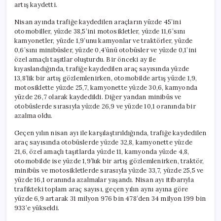
artış kaydetti.
Nisan ayında trafiğe kaydedilen araçların yüzde 45’ini
otomobiller, yüzde 38,5’ini motosikletler, yüzde 11,6’sını
kamyonetler, yüzde 1,9’unu kamyonlar ve traktörler, yüzde
0,6’sını minibüsler, yüzde 0,4’ünü otobüsler ve yüzde 0,1’ini
özel amaçlı taşıtlar oluşturdu. Bir önceki ay ile
kıyaslandığında, trafiğe kaydedilen araç sayısında yüzde
13,8’lik bir artış gözlemlenirken, otomobilde artış yüzde 1,9,
motosiklette yüzde 25,7, kamyonette yüzde 30,6, kamyonda
yüzde 26,7 olarak kaydedildi. Diğer yandan minibüs ve
otobüslerde sırasıyla yüzde 26,9 ve yüzde 10,1 oranında bir
azalma oldu.
Geçen yılın nisan ayı ile karşılaştırıldığında, trafiğe kaydedilen
araç sayısında otobüslerde yüzde 32,8, kamyonette yüzde
21,6, özel amaçlı taşıtlarda yüzde 11, kamyonda yüzde 4,8,
otomobilde ise yüzde 1,9’luk bir artış gözlemlenirken, traktör,
minibüs ve motosikletlerde sırasıyla yüzde 33,7, yüzde 25,5 ve
yüzde 16,1 oranında azalmalar yaşandı. Nisan ayı itibarıyla
trafikteki toplam araç sayısı, geçen yılın aynı ayına göre
yüzde 6,9 artarak 31 milyon 976 bin 478’den 34 milyon 199 bin
933’e yükseldi.