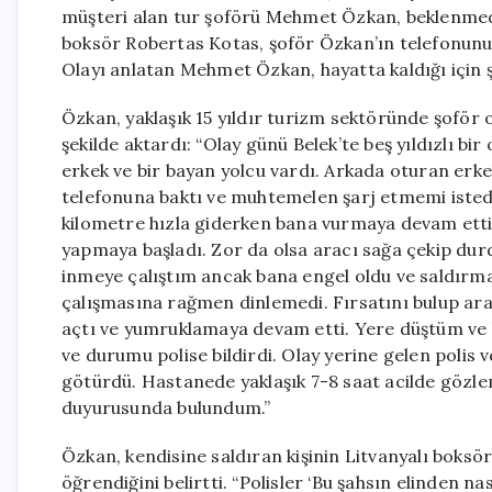
müşteri alan tur şoförü Mehmet Özkan, beklenmedik 
boksör Robertas Kotas, şoför Özkan’ın telefonunu ş
Olayı anlatan Mehmet Özkan, hayatta kaldığı için ş
Özkan, yaklaşık 15 yıldır turizm sektöründe şoför 
şekilde aktardı: “Olay günü Belek’te beş yıldızlı bi
erkek ve bir bayan yolcu vardı. Arkada oturan erke
telefonuna baktı ve muhtemelen şarj etmemi isted
kilometre hızla giderken bana vurmaya devam etti
yapmaya başladı. Zor da olsa aracı sağa çekip du
inmeye çalıştım ancak bana engel oldu ve saldırm
çalışmasına rağmen dinlemedi. Fırsatını bulup a
açtı ve yumruklamaya devam etti. Yere düştüm ve b
ve durumu polise bildirdi. Olay yerine gelen polis 
götürdü. Hastanede yaklaşık 7-8 saat acilde gözle
duyurusunda bulundum.”
Özkan, kendisine saldıran kişinin Litvanyalı boksö
öğrendiğini belirtti. “Polisler ‘Bu şahsın elinden n