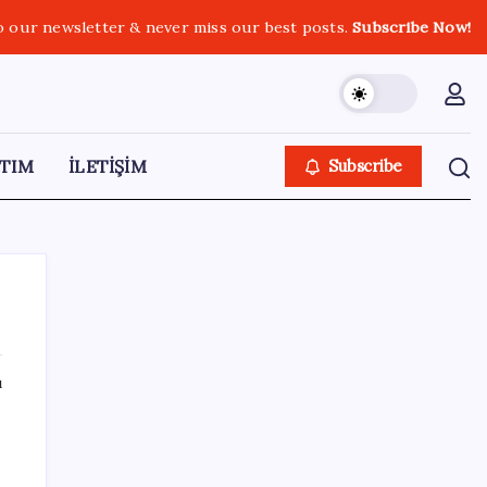
o our newsletter & never miss our best posts.
Subscribe Now!
TIM
İLETİŞİM
Subscribe
ı
SON YAZILAR
Altında taşlar yerinden oynuyor: Dünya
devinden 22 ay sonra tarihi hamle