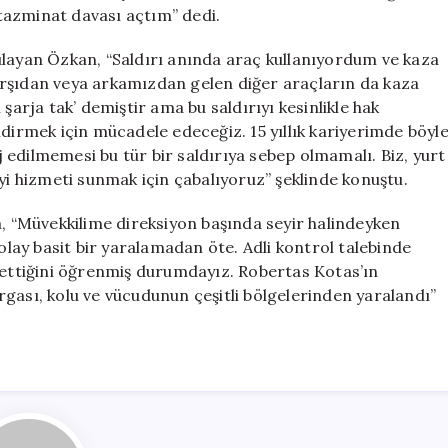
tazminat davası açtım” dedi.
ulayan Özkan, “Saldırı anında araç kullanıyordum ve kaza
arşıdan veya arkamızdan gelen diğer araçların da kaza
şarja tak’ demiştir ama bu saldırıyı kesinlikle hak
ldirmek için mücadele edeceğiz. 15 yıllık kariyerimde böyl
rj edilmemesi bu tür bir saldırıya sebep olmamalı. Biz, yurt
iyi hizmeti sunmak için çabalıyoruz” şeklinde konuştu.
 “Müvekkilime direksiyon başında seyir halindeyken
 olay basit bir yaralamadan öte. Adli kontrol talebinde
m ettiğini öğrenmiş durumdayız. Robertas Kotas’ın
gası, kolu ve vücudunun çeşitli bölgelerinden yaralandı”