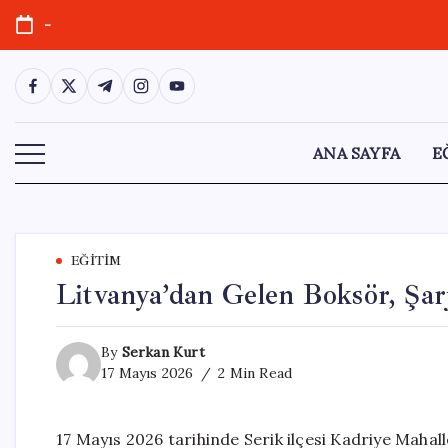
Skip
-
to
content
https://www.facebook.com/
https://twitter.com/
https://t.me/
https://www.instagram.com/
https://youtube.com/
ANA SAYFA
E
EĞITIM
Litvanya’dan Gelen Boksör, Şarj
By
Serkan Kurt
17 Mayıs 2026
2 Min Read
17 Mayıs 2026 tarihinde Serik ilçesi Kadriye Mahal