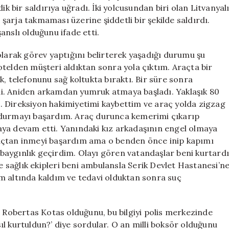
Saldırıyla
bir saldırıya uğradı. İki yolcusundan biri olan Litvanyal
Cevap
arja takmaması üzerine şiddetli bir şekilde saldırdı.
Verdi
anslı olduğunu ifade etti.
için
olarak görev yaptığını belirterek yaşadığı durumu şu
r otelden müşteri aldıktan sonra yola çıktım. Araçta bir
k, telefonunu sağ koltukta bıraktı. Bir süre sonra
i. Aniden arkamdan yumruk atmaya başladı. Yaklaşık 80
. Direksiyon hakimiyetimi kaybettim ve araç yolda zigzag
rdurmayı başardım. Araç durunca kemerimi çıkarıp
aya devam etti. Yanındaki kız arkadaşının engel olmaya
raçtan inmeyi başardım ama o benden önce inip kapımı
aygınlık geçirdim. Olayı gören vatandaşlar beni kurtardı
ve sağlık ekipleri beni ambulansla Serik Devlet Hastanesi’n
m altında kaldım ve tedavi olduktan sonra suç
r Robertas Kotas olduğunu, bu bilgiyi polis merkezinde
asıl kurtuldun?’ diye sordular. O an milli boksör olduğunu