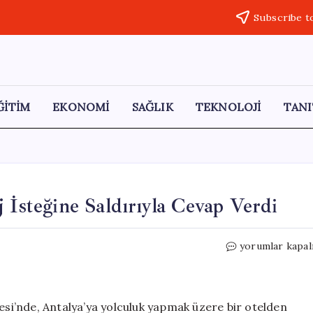
Subscribe t
ĞİTİM
EKONOMİ
SAĞLIK
TEKNOLOJİ
TANI
 İsteğine Saldırıyla Cevap Verdi
Litvanya’dan
yorumlar kapal
Gelen
Boksör,
Şarj
İsteğine
lesi’nde, Antalya’ya yolculuk yapmak üzere bir otelden