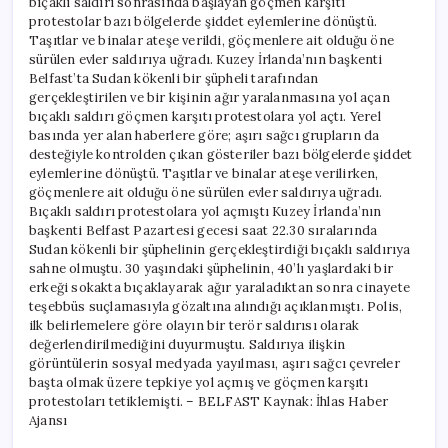
bıçaklı saldırı sonrasında başlayan göçmen karşıtı
protestolar bazı bölgelerde şiddet eylemlerine dönüştü.
Taşıtlar ve binalar ateşe verildi, göçmenlere ait olduğu öne
sürülen evler saldırıya uğradı. Kuzey İrlanda’nın başkenti
Belfast’ta Sudan kökenli bir şüpheli tarafından
gerçekleştirilen ve bir kişinin ağır yaralanmasına yol açan
bıçaklı saldırı göçmen karşıtı protestolara yol açtı. Yerel
basında yer alan haberlere göre; aşırı sağcı grupların da
desteğiyle kontrolden çıkan gösteriler bazı bölgelerde şiddet
eylemlerine dönüştü. Taşıtlar ve binalar ateşe verilirken,
göçmenlere ait olduğu öne sürülen evler saldırıya uğradı.
Bıçaklı saldırı protestolara yol açmıştı Kuzey İrlanda’nın
başkenti Belfast Pazartesi gecesi saat 22.30 sıralarında
Sudan kökenli bir şüphelinin gerçekleştirdiği bıçaklı saldırıya
sahne olmuştu. 30 yaşındaki şüphelinin, 40’lı yaşlardaki bir
erkeği sokakta bıçaklayarak ağır yaraladıktan sonra cinayete
teşebbüs suçlamasıyla gözaltına alındığı açıklanmıştı. Polis,
ilk belirlemelere göre olayın bir terör saldırısı olarak
değerlendirilmediğini duyurmuştu. Saldırıya ilişkin
görüntülerin sosyal medyada yayılması, aşırı sağcı çevreler
başta olmak üzere tepkiye yol açmış ve göçmen karşıtı
protestoları tetiklemişti. – BELFAST Kaynak: İhlas Haber
Ajansı