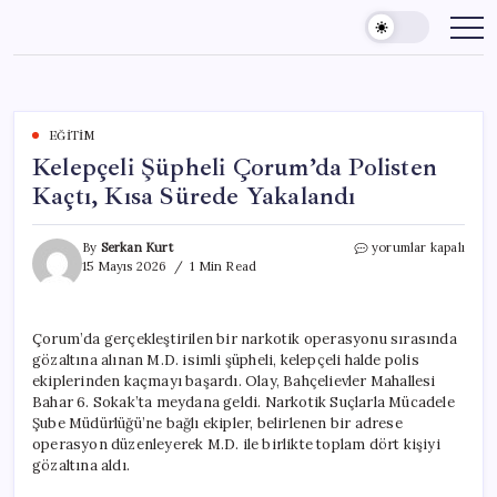
Skip
to
content
EĞITIM
Kelepçeli Şüpheli Çorum’da Polisten
Kaçtı, Kısa Sürede Yakalandı
Kelepçeli
By
Serkan Kurt
yorumlar kapalı
Şüpheli
15 Mayıs 2026
1 Min Read
Çorum’da
Polisten
Kaçtı,
Çorum’da gerçekleştirilen bir narkotik operasyonu sırasında
Kısa
gözaltına alınan M.D. isimli şüpheli, kelepçeli halde polis
Sürede
Yakalandı
ekiplerinden kaçmayı başardı. Olay, Bahçelievler Mahallesi
için
Bahar 6. Sokak’ta meydana geldi. Narkotik Suçlarla Mücadele
Şube Müdürlüğü’ne bağlı ekipler, belirlenen bir adrese
operasyon düzenleyerek M.D. ile birlikte toplam dört kişiyi
gözaltına aldı.