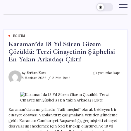
Skip
to
content
EĞITIM
Karaman’da 18 Yıl Süren Gizem
Çözüldü: Terzi Cinayetinin Şüphelisi
En Yakın Arkadaşı Çıktı!
Karaman’da
By
Serkan Kurt
yorumlar kapalı
18
8 Haziran 2026
2 Min Read
Yıl
Süren
Gizem
Çözüldü:
Terzi
Cinayetinin
Karaman’da uzun yıllardır “faili meçhul” olarak bekleyen bir
Şüphelisi
cinayet dosyası, yapılan titiz çalışmalarla yeniden gündeme
En
geldi. Karaman Cumhuriyet Başsavcılığı, geçmişteki cinayet
Yakın
dosyalarını incelemek için özel bir ekip oluşturdu ve 18 yıl
Arkadaşı