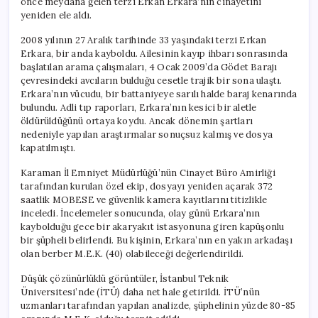
önce meydana gelen terzi Erkan Erkara’nın cinayetini
Çıktı!
yeniden ele aldı.
için
2008 yılının 27 Aralık tarihinde 33 yaşındaki terzi Erkan
Erkara, bir anda kayboldu. Ailesinin kayıp ihbarı sonrasında
başlatılan arama çalışmaları, 4 Ocak 2009’da Gödet Barajı
çevresindeki avcıların bulduğu cesetle trajik bir sona ulaştı.
Erkara’nın vücudu, bir battaniyeye sarılı halde baraj kenarında
bulundu. Adli tıp raporları, Erkara’nın kesici bir aletle
öldürüldüğünü ortaya koydu. Ancak dönemin şartları
nedeniyle yapılan araştırmalar sonuçsuz kalmış ve dosya
kapatılmıştı.
Karaman İl Emniyet Müdürlüğü’nün Cinayet Büro Amirliği
tarafından kurulan özel ekip, dosyayı yeniden açarak 372
saatlik MOBESE ve güvenlik kamera kayıtlarını titizlikle
inceledi. İncelemeler sonucunda, olay günü Erkara’nın
kaybolduğu gece bir akaryakıt istasyonuna giren kapüşonlu
bir şüpheli belirlendi. Bu kişinin, Erkara’nın en yakın arkadaşı
olan berber M.E.K. (40) olabileceği değerlendirildi.
Düşük çözünürlüklü görüntüler, İstanbul Teknik
Üniversitesi’nde (İTÜ) daha net hale getirildi. İTÜ’nün
uzmanları tarafından yapılan analizde, şüphelinin yüzde 80-85