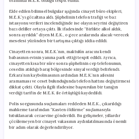
oranında M.E.K. olduğu tespit edildi.
Elde edilen bilimsel bulgular ışığında cinayet büro ekipleri,
M.E.K.’yı gözaltına aldı. Şüphelinin telefon trafiği ve baz
istasyonu verileri incelendiğinde ise olayın seyrini değiştiren
bazı deliller ortaya çıktı. İlk ifadesinde “Birlikte alkol aldık,
sonra ayrıldık” diyen M.E.K., o gece aralarında alacak-verecek
meselesi yüzünden bir tartışma çıktığı iddia edildi.
Cinayetten sonra, M.E.K.’nın, maktulün aracını kendi
babasının evinin yanına park ettiği tespit edildi. Ayrıca,
cinayetten kısa bir süre sonra şüphelinin cep telefonunun,
cesedin atıldığı baraj bölgesinde sinyal verdiği belirlendi.
Erkara’nın kaybolmasının ardından M.E.K.’nın ailesini
aramaması ve ceset bulunduğunda telefon hattını değiştirmesi
dikkat çekti. Olayla ilgili ifadesine başvurulan bir tanığın
verdiği tarifin de M.E.K. ile örtüştüğü kaydedildi.
Polis sorgusunda suçlamaları reddeden M.E.K., çıkarıldığı
mahkeme tarafından “Kasten öldürme” suçlamasıyla
tutuklanarak cezaevine gönderildi. Bu gelişmeler, yıllardır
çözülemeyen bir cinayet vakasının aydınlatılmasında önemli
bir adım olarak değerlendiriliyor.