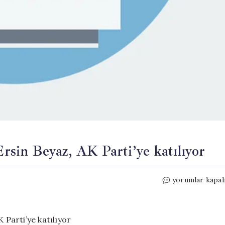
Ersin Beyaz, AK Parti’ye katılıyor
İYİ
yorumlar kapal
Parti
İstanbul
Milletvekili
Ersin