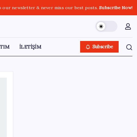
o our newsletter & never miss our best posts.
Subscribe Now!
TIM
İLETİŞİM
Subscribe
SON YAZILAR
2026 LGS tercih sonuçları açıklandı mı?
LGS tercih sonuçları ne zaman, saat kaçta