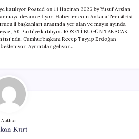
Beyaz,
i’ye katılıyor Posted on 11 Haziran 2026 by Yusuf Arslan
AK
aşanmaya devam ediyor. Haberler.com Ankara Temsilcisi
Parti’ye
 kurucu il başkanları arasında yer alan ve mayıs ayında
katılıyor
için
in Beyaz, AK Parti’ye katılıyor. ROZETİ BUGÜN TAKACAK
ntısı’nda, Cumhurbaşkanı Recep Tayyip Erdoğan
 bekleniyor. Ayrıntılar geliyor…
Author
rkan Kurt