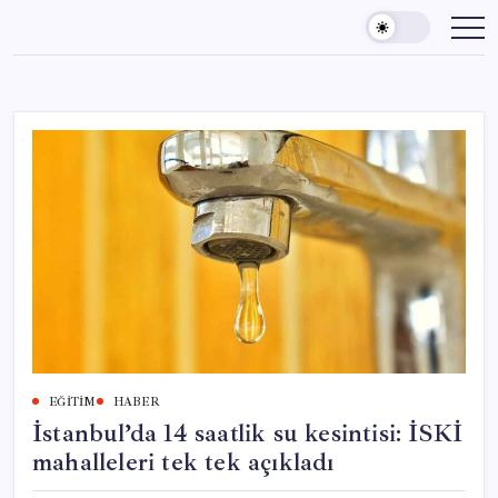
Skip
to
content
EĞITIM
HABER
İstanbul’da 14 saatlik su kesintisi: İSKİ
mahalleleri tek tek açıkladı