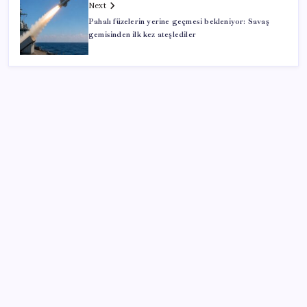
Next
Pahalı füzelerin yerine geçmesi bekleniyor: Savaş
gemisinden ilk kez ateşlediler
SON YAZILAR
TBMM Adalet Komisyonu’nda çerçeve yasa
tartışmalarla başladı: Komisyonda ‘yasa’ atışması
Telif baskısı sonuç verdi: Suno şarkılarına dijital imza
geliyor
‘Tek çatı altında toplanmalı’ dedi: Akın Gürlek’ten