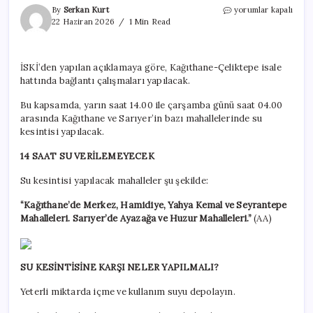
İstanbul’da
By
Serkan Kurt
yorumlar kapalı
14
22 Haziran 2026
1 Min Read
saatlik
su
kesintisi:
İSKİ’den yapılan açıklamaya göre, Kağıthane-Çeliktepe isale
İSKİ
hattında bağlantı çalışmaları yapılacak.
mahalleleri
tek
Bu kapsamda, yarın saat 14.00 ile çarşamba günü saat 04.00
tek
açıkladı
arasında Kağıthane ve Sarıyer’in bazı mahallelerinde su
için
kesintisi yapılacak.
14 SAAT SU VERİLEMEYECEK
Su kesintisi yapılacak mahalleler şu şekilde:
“Kağıthane’de Merkez, Hamidiye, Yahya Kemal ve Seyrantepe
Mahalleleri. Sarıyer’de Ayazağa ve Huzur Mahalleleri.”
(AA)
SU KESİNTİSİNE KARŞI NELER YAPILMALI?
Yeterli miktarda içme ve kullanım suyu depolayın.