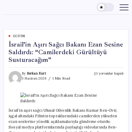
Skip
to
content
EĞITIM
İsrail’in Aşırı Sağcı Bakanı Ezan Sesine
Saldırdı: “Camilerdeki Gürültüyü
Susturacağım”
İsrail’in
By
Serkan Kurt
yorumlar kapalı
Aşırı
3 Haziran 2026
1 Min Read
Sağcı
Bakanı
Ezan
Sesine
Saldırdı:
“Camilerdeki
İsrail’in aşırı sağcı Ulusal Güvenlik Bakanı Itamar Ben-Gvir,
Gürültüyü
işgal altındaki Filistin topraklarındaki camilerden yükselen
Susturacağım”
ezan seslerine yönelik açıklamalarıyla gündeme oturdu.
için
Sosyal medya platformlarında paylaştığı videolarında Ben-