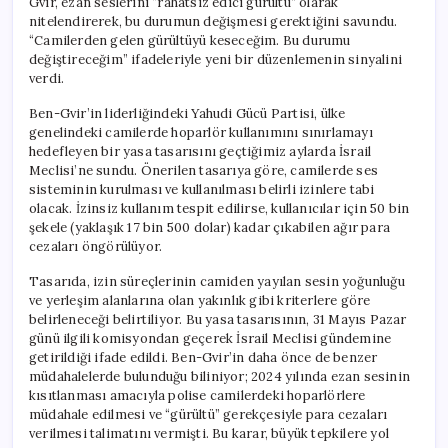
Gvir, ezan seslerini “rahatsız edici gürültü” olarak
nitelendirerek, bu durumun değişmesi gerektiğini savundu.
“Camilerden gelen gürültüyü keseceğim. Bu durumu
değiştireceğim” ifadeleriyle yeni bir düzenlemenin sinyalini
verdi.
Ben-Gvir’in liderliğindeki Yahudi Gücü Partisi, ülke
genelindeki camilerde hoparlör kullanımını sınırlamayı
hedefleyen bir yasa tasarısını geçtiğimiz aylarda İsrail
Meclisi’ne sundu. Önerilen tasarıya göre, camilerde ses
sisteminin kurulması ve kullanılması belirli izinlere tabi
olacak. İzinsiz kullanım tespit edilirse, kullanıcılar için 50 bin
şekele (yaklaşık 17 bin 500 dolar) kadar çıkabilen ağır para
cezaları öngörülüyor.
Tasarıda, izin süreçlerinin camiden yayılan sesin yoğunluğu
ve yerleşim alanlarına olan yakınlık gibi kriterlere göre
belirleneceği belirtiliyor. Bu yasa tasarısının, 31 Mayıs Pazar
günü ilgili komisyondan geçerek İsrail Meclisi gündemine
getirildiği ifade edildi. Ben-Gvir’in daha önce de benzer
müdahalelerde bulunduğu biliniyor; 2024 yılında ezan sesinin
kısıtlanması amacıyla polise camilerdeki hoparlörlere
müdahale edilmesi ve “gürültü” gerekçesiyle para cezaları
verilmesi talimatını vermişti. Bu karar, büyük tepkilere yol