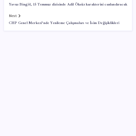
Yavuz Bingöl, 15 Temmuz dizisinde Adil Öksüz karakterini canlandıracak
Next
CHP Genel Merkezi’nde Yenileme Çalışmaları ve İsim Değişiklikleri
SON YAZILAR
Pezeşkiyan: Teslim olmaya zorlanırsak savaşırız,
boyun eğmeyiz
Airbnb, ürün geliştirme süreçlerinde yapay zekayı
kullanıyor
TBMM Adalet Komisyonu’nda çerçeve yasa