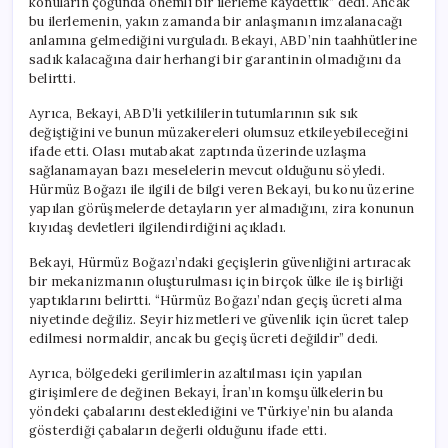
konuların çoğunda önemli bir ilerleme kaydettik” dedi. Ancak
bu ilerlemenin, yakın zamanda bir anlaşmanın imzalanacağı
anlamına gelmediğini vurguladı. Bekayi, ABD’nin taahhütlerine
sadık kalacağına dair herhangi bir garantinin olmadığını da
belirtti.
Ayrıca, Bekayi, ABD’li yetkililerin tutumlarının sık sık
değiştiğini ve bunun müzakereleri olumsuz etkileyebileceğini
ifade etti. Olası mutabakat zaptında üzerinde uzlaşma
sağlanamayan bazı meselelerin mevcut olduğunu söyledi.
Hürmüz Boğazı ile ilgili de bilgi veren Bekayi, bu konu üzerine
yapılan görüşmelerde detayların yer almadığını, zira konunun
kıyıdaş devletleri ilgilendirdiğini açıkladı.
Bekayi, Hürmüz Boğazı’ndaki geçişlerin güvenliğini artıracak
bir mekanizmanın oluşturulması için birçok ülke ile iş birliği
yaptıklarını belirtti. “Hürmüz Boğazı’ndan geçiş ücreti alma
niyetinde değiliz. Seyir hizmetleri ve güvenlik için ücret talep
edilmesi normaldir, ancak bu geçiş ücreti değildir” dedi.
Ayrıca, bölgedeki gerilimlerin azaltılması için yapılan
girişimlere de değinen Bekayi, İran’ın komşu ülkelerin bu
yöndeki çabalarını desteklediğini ve Türkiye’nin bu alanda
gösterdiği çabaların değerli olduğunu ifade etti.