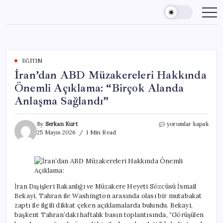
Skip
to
content
EĞITIM
İran’dan ABD Müzakereleri Hakkında
Önemli Açıklama: “Birçok Alanda
Anlaşma Sağlandı”
İran’dan
By
Serkan Kurt
yorumlar kapalı
ABD
25 Mayıs 2026
1 Min Read
Müzakereleri
Hakkında
Önemli
Açıklama:
“Birçok
Alanda
İran Dışişleri Bakanlığı ve Müzakere Heyeti Sözcüsü İsmail
Anlaşma
Bekayi, Tahran ile Washington arasında olası bir mutabakat
Sağlandı”
zaptı ile ilgili dikkat çeken açıklamalarda bulundu. Bekayi,
için
başkent Tahran’daki haftalık basın toplantısında, “Görüşülen