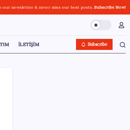
o our newsletter & never miss our best posts.
Subscribe Now!
TIM
İLETİŞİM
Subscribe
SON YAZILAR
‘Tek çatı altında toplanmalı’ dedi: Akın
Gürlek’ten ‘internet gazeteciliği’ için yasa