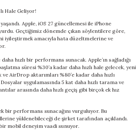
ile
iPhone’lar
Daha
yaşandı. Apple, iOS 27 güncellemesi ile iPhone
Hızlı
duyurdu. Geçtiğimiz dönemde çıkan söylentilere göre,
Hale
ini iyileştirmek amacıyla hata düzeltmelerine ve
Geliyor!
için
or.
e daha hızlı bir performans sunacak. Apple’ın sağladığı
başlatma süresi %30’a kadar daha hızlı hale gelecek, yeni
 ve AirDrop aktarımları %80’e kadar daha hızlı
in Dosyalar uygulamasında 5 kat daha hızlı tarama ve
tılar arasında daha hızlı geçiş gibi birçok ek hız
sek bir performans sunacağını vurguluyor. Bu
erine yüklenebileceği de şirket tarafından açıklandı.
ı bir mobil deneyim vaadi sunuyor.