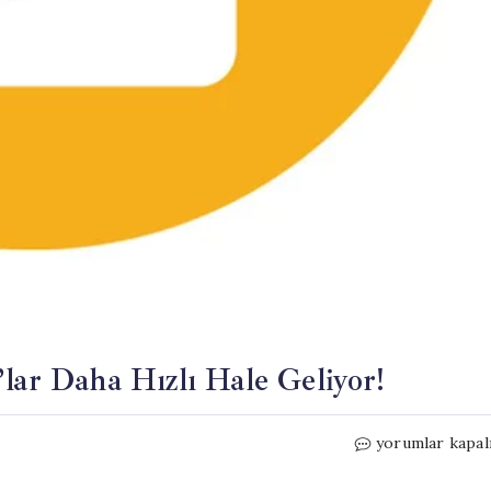
lar Daha Hızlı Hale Geliyor!
iOS
yorumlar kapal
27
Güncellemesi