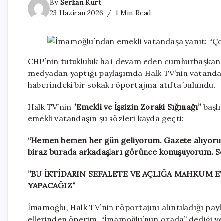
By
Serkan Kurt
23 Haziran 2026
1 Min Read
CHP’nin tutukluluk hali devam eden cumhurbaşkanı
medyadan yaptığı paylaşımda Halk TV’nin vatandaşı
haberindeki bir sokak röportajına atıfta bulundu.
Halk TV’nin
”Emekli ve İşsizin Zoraki Sığınağı”
başlı
emekli vatandaşın şu sözleri kayda geçti:
“Hemen hemen her gün geliyorum. Gazete alıyoru
biraz burada arkadaşları görünce konuşuyorum. So
”BU İKTİDARIN
SEFALETE VE AÇLIĞA MAHKUM ET
YAPACAĞIZ”
İmamoğlu, Halk TV’nin röportajını alıntıladığı pay
ellerinden öperim. “İmamoğlu’nun orada” dediği ye