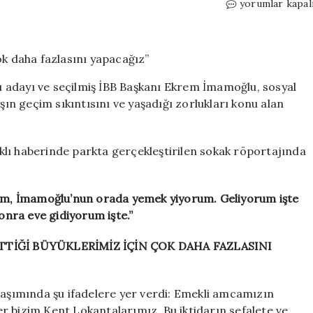
İmamoğlu’ndan
yorumlar kapal
emekli
vatandaşa
yanıt:
“Çok
daha
 adayı ve seçilmiş İBB Başkanı Ekrem İmamoğlu, sosyal
fazlasını
n geçim sıkıntısını ve yaşadığı zorlukları konu alan
yapacağız”
için
klı haberinde parkta gerçekleştirilen sokak röportajında
m, İmamoğlu’nun orada yemek yiyorum. Geliyorum işte
nra eve gidiyorum işte.”
TİĞİ BÜYÜKLERİMİZ İÇİN ÇOK DAHA FAZLASINI
laşımında şu ifadelere yer verdi: Emekli amcamızın
r bizim Kent Lokantalarımız. Bu iktidarın sefalete ve