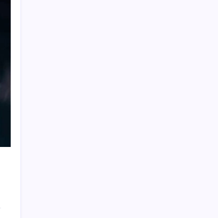
Airbnb, ürün geliştirme süreçlerinde yapay
zekayı kullanıyor
TBMM Adalet Komisyonu’nda çerçeve yasa
tartışmalarla başladı: Komisyonda ‘yasa’
atışması
Telif baskısı sonuç verdi: Suno şarkılarına
dijital imza geliyor
‘Tek çatı altında toplanmalı’ dedi: Akın
Gürlek’ten ‘internet gazeteciliği’ için yasa
sinyali mi?
Altında taşlar yerinden oynuyor: Dünya
devinden 22 ay sonra tarihi hamle
Güneş’in en net görüntüsü yakalandı, sır
perdesi nihayet aralandı
‘Birazdan evinize gelecekler’ mesajını
görünce hayatı karardı
Meta’nın Yapay Zeka Modeli Dışarı Sızdı: