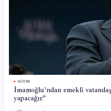
EĞITIM
İmamoğlu’ndan emekli vatandaşa
yapacağız”