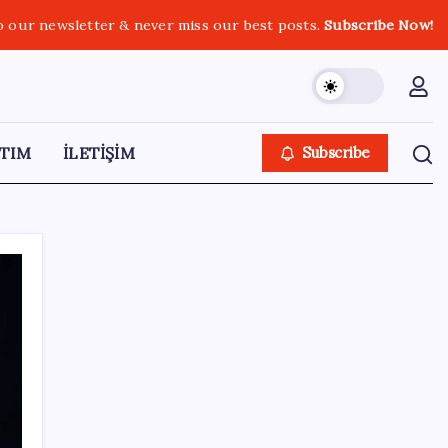
o our newsletter & never miss our best posts.
Subscribe Now!
TIM
İLETİŞİM
Subscribe
SON YAZILAR
Pezeşkiyan: Teslim olmaya zorlanırsak
savaşırız, boyun eğmeyiz