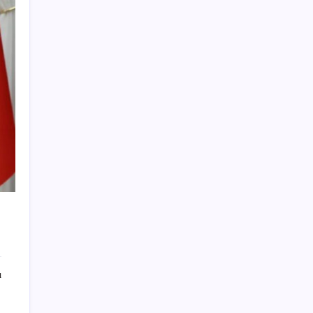
sinyali mi?
Altında taşlar yerinden oynuyor: Dünya
devinden 22 ay sonra tarihi hamle
Güneş’in en net görüntüsü yakalandı, sır
perdesi nihayet aralandı
‘Birazdan evinize gelecekler’ mesajını
görünce hayatı karardı
Meta’nın Yapay Zeka Modeli Dışarı Sızdı:
Siber Saldırı Oldu mu?
2026 LGS tercih sonuçları açıklandı mı?
LGS tercih sonuçları ne zaman, saat kaçta
açıklanacak?
Son Dakika… En düşük emekli maaşı
farkının yatacağı tarih belli oldu
Xbox Diskten Dijitale Sistemi Bu Ay
ı
Kullanıma Sunulabilir
Ekonomistler temmuz ayı enflasyon