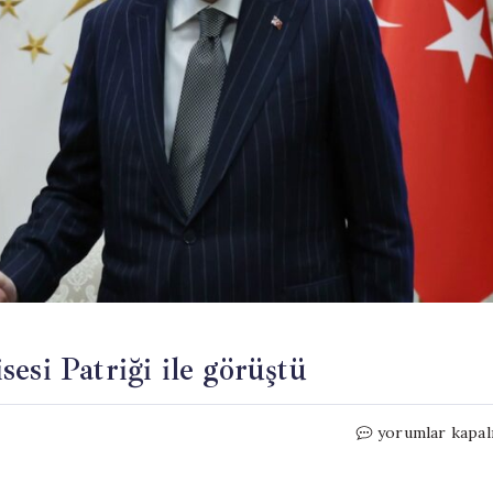
esi Patriği ile görüştü
Erdoğan,
yorumlar kapal
Süryani
Ortodoks