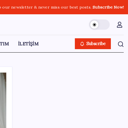
o our newsletter & never miss our best posts.
Subscribe Now!
TIM
İLETİŞİM
Subscribe
SON YAZILAR
‘Tek çatı altında toplanmalı’ dedi: Akın
Gürlek’ten ‘internet gazeteciliği’ için yasa