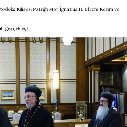
Kilisesi
Patriği
doks Kilisesi Patriği Mor İğnatius II. Efrem Kerim ve
ile
görüştü
için
lı gerçekleşti.