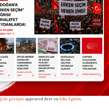
i ile görüştü
appeared first on
Kilis Egitim
.