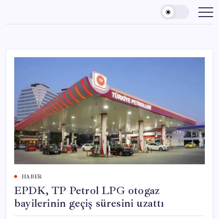
Skip
to
content
HABER
EPDK, TP Petrol LPG otogaz
bayilerinin geçiş süresini uzattı