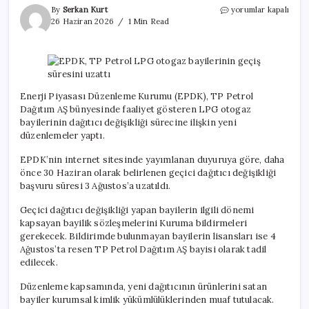
EPDK,
By
Serkan Kurt
yorumlar kapalı
TP
26 Haziran 2026
1 Min Read
Petrol
LPG
otogaz
bayilerinin
geçiş
süresini
Enerji Piyasası Düzenleme Kurumu (EPDK), TP Petrol
uzattı
Dağıtım AŞ bünyesinde faaliyet gösteren LPG otogaz
için
bayilerinin dağıtıcı değişikliği sürecine ilişkin yeni
düzenlemeler yaptı.
EPDK’nin internet sitesinde yayımlanan duyuruya göre, daha
önce 30 Haziran olarak belirlenen geçici dağıtıcı değişikliği
başvuru süresi 3 Ağustos’a uzatıldı.
Geçici dağıtıcı değişikliği yapan bayilerin ilgili dönemi
kapsayan bayilik sözleşmelerini Kuruma bildirmeleri
gerekecek. Bildirimde bulunmayan bayilerin lisansları ise 4
Ağustos’ta resen TP Petrol Dağıtım AŞ bayisi olarak tadil
edilecek.
Düzenleme kapsamında, yeni dağıtıcının ürünlerini satan
bayiler kurumsal kimlik yükümlülüklerinden muaf tutulacak.