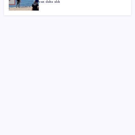
can daha aldı
SON YAZILAR
2026 LGS tercih sonuçları açıklandı mı? LGS tercih
sonuçları ne zaman, saat kaçta açıklanacak?
Son Dakika… En düşük emekli maaşı farkının
yatacağı tarih belli oldu
Xbox Diskten Dijitale Sistemi Bu Ay Kullanıma
Sunulabilir