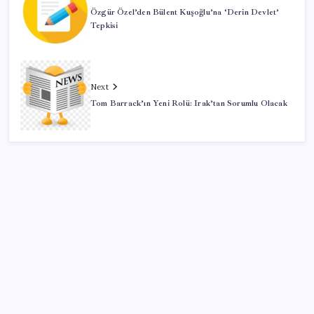
Özgür Özel’den Bülent Kuşoğlu’na ‘Derin Devlet’
Tepkisi
Next
Tom Barrack’ın Yeni Rolü: Irak’tan Sorumlu Olacak
SON YAZILAR
2026 LGS tercih sonuçları açıklandı mı? LGS tercih