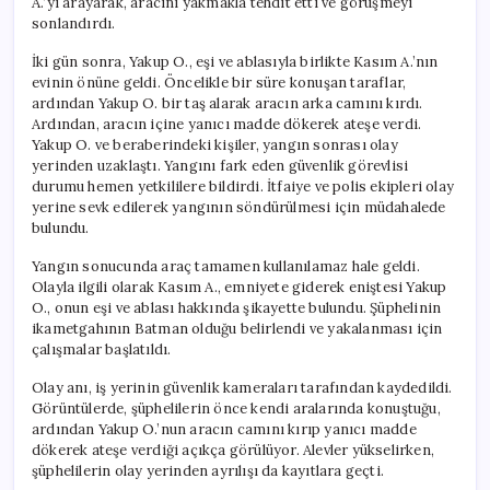
A.’yı arayarak, aracını yakmakla tehdit etti ve görüşmeyi
sonlandırdı.
İki gün sonra, Yakup O., eşi ve ablasıyla birlikte Kasım A.’nın
evinin önüne geldi. Öncelikle bir süre konuşan taraflar,
ardından Yakup O. bir taş alarak aracın arka camını kırdı.
Ardından, aracın içine yanıcı madde dökerek ateşe verdi.
Yakup O. ve beraberindeki kişiler, yangın sonrası olay
yerinden uzaklaştı. Yangını fark eden güvenlik görevlisi
durumu hemen yetkililere bildirdi. İtfaiye ve polis ekipleri olay
yerine sevk edilerek yangının söndürülmesi için müdahalede
bulundu.
Yangın sonucunda araç tamamen kullanılamaz hale geldi.
Olayla ilgili olarak Kasım A., emniyete giderek eniştesi Yakup
O., onun eşi ve ablası hakkında şikayette bulundu. Şüphelinin
ikametgahının Batman olduğu belirlendi ve yakalanması için
çalışmalar başlatıldı.
Olay anı, iş yerinin güvenlik kameraları tarafından kaydedildi.
Görüntülerde, şüphelilerin önce kendi aralarında konuştuğu,
ardından Yakup O.’nun aracın camını kırıp yanıcı madde
dökerek ateşe verdiği açıkça görülüyor. Alevler yükselirken,
şüphelilerin olay yerinden ayrılışı da kayıtlara geçti.