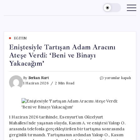
Skip
to
content
EĞITIM
Eniştesiyle Tartışan Adam Aracını
Ateşe Verdi: ‘Beni ve Binayı
Yakacağım’
Eniştesiyle
By
Serkan Kurt
yorumlar kapalı
Tartışan
1 Haziran 2026
2 Min Read
Adam
Aracını
Ateşe
Verdi:
‘Beni
ve
1 Haziran 2026 tarihinde, Esenyurt’un Güzelyurt
Binayı
Mahallesi’nde yaşanan olayda, Kasım A. ve eniştesi Yakup O.
Yakacağım’
arasında telefonla gerçekleştirilen bir tartışma sonrasında
için
gerginlik tırmandı. Tartışmanın ardından Yakup O., Kasım