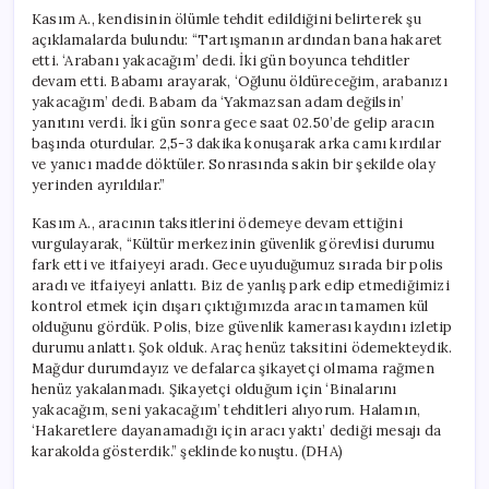
Kasım A., kendisinin ölümle tehdit edildiğini belirterek şu
açıklamalarda bulundu: “Tartışmanın ardından bana hakaret
etti. ‘Arabanı yakacağım’ dedi. İki gün boyunca tehditler
devam etti. Babamı arayarak, ‘Oğlunu öldüreceğim, arabanızı
yakacağım’ dedi. Babam da ‘Yakmazsan adam değilsin’
yanıtını verdi. İki gün sonra gece saat 02.50’de gelip aracın
başında oturdular. 2,5-3 dakika konuşarak arka camı kırdılar
ve yanıcı madde döktüler. Sonrasında sakin bir şekilde olay
yerinden ayrıldılar.”
Kasım A., aracının taksitlerini ödemeye devam ettiğini
vurgulayarak, “Kültür merkezinin güvenlik görevlisi durumu
fark etti ve itfaiyeyi aradı. Gece uyuduğumuz sırada bir polis
aradı ve itfaiyeyi anlattı. Biz de yanlış park edip etmediğimizi
kontrol etmek için dışarı çıktığımızda aracın tamamen kül
olduğunu gördük. Polis, bize güvenlik kamerası kaydını izletip
durumu anlattı. Şok olduk. Araç henüz taksitini ödemekteydik.
Mağdur durumdayız ve defalarca şikayetçi olmama rağmen
henüz yakalanmadı. Şikayetçi olduğum için ‘Binalarını
yakacağım, seni yakacağım’ tehditleri alıyorum. Halamın,
‘Hakaretlere dayanamadığı için aracı yaktı’ dediği mesajı da
karakolda gösterdik.” şeklinde konuştu. (DHA)