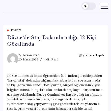
Skip
to
content
EĞITIM
Düzce’de Staj Dolandırıcılığı: 12 Kişi
Gözaltında
Düzce’de
By
Serkan Kurt
yorumlar kapalı
Staj
20 Mayıs 2026
1 Min Read
Dolandırıcılığı:
12
Kişi
Düzce’de meslek lisesi öğrencileri üzerinden gerçekleştirilen
Gözaltında
“hayali staj” dolandırıcılığına ilişkin başlatılan soruşturmada
için
12 kişi gözaltına alındı. Soruşturma, birçok öğrencinin kişisel
bilgileri izinsiz bir şekilde kullanılarak staj kaydı oluşturulması
üzerine odaklandı. Düzce Cumhuriyet Başsavcılığı tarafından
yürütülen bu soruşturmada, bazı öğrencilerin çeşitli
işletmelerde staj yapıyormuş gibi gösterilerek, bu yöntemle
teşvik, prim ve staj ücretlerinin haksız bir şekilde tahsil