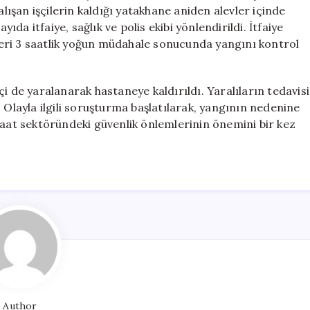
Ölü,
alışan işçilerin kaldığı yatakhane aniden alevler içinde
6
yıda itfaiye, sağlık ve polis ekibi yönlendirildi. İtfaiye
Yaralı
ikleri 3 saatlik yoğun müdahale sonucunda yangını kontrol
için
i de yaralanarak hastaneye kaldırıldı. Yaralıların tedavisi
 Olayla ilgili soruşturma başlatılarak, yangının nedenine
şaat sektöründeki güvenlik önlemlerinin önemini bir kez
Author