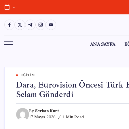
Skip
-
to
content
https://www.facebook.com/
https://twitter.com/
https://t.me/
https://www.instagram.com/
https://youtube.com/
ANA SAYFA
E
EĞITIM
Dara, Eurovision Öncesi Türk H
Selam Gönderdi
By
Serkan Kurt
17 Mayıs 2026
1 Min Read