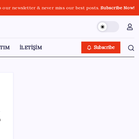
o our newsletter & never miss our best posts.
Subscribe Now!
TIM
İLETİŞİM
Subscribe
SON YAZILAR
ı
Pezeşkiyan: Teslim olmaya zorlanırsak
savaşırız, boyun eğmeyiz