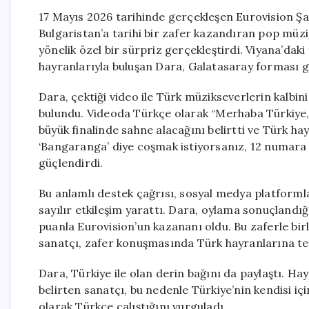
17 Mayıs 2026 tarihinde gerçekleşen Eurovision Şa
Bulgaristan’a tarihi bir zafer kazandıran pop müzi
yönelik özel bir sürpriz gerçekleştirdi. Viyana’daki
hayranlarıyla buluşan Dara, Galatasaray forması g
Dara, çektiği video ile Türk müzikseverlerin kalbin
bulundu. Videoda Türkçe olarak “Merhaba Türkiye, 
büyük finalinde sahne alacağını belirtti ve Türk ha
‘Bangaranga’ diye coşmak istiyorsanız, 12 numara il
güçlendirdi.
Bu anlamlı destek çağrısı, sosyal medya platformla
sayılır etkileşim yarattı. Dara, oylama sonuçlandığı
puanla Eurovision’un kazananı oldu. Bu zaferle birli
sanatçı, zafer konuşmasında Türk hayranlarına teş
Dara, Türkiye ile olan derin bağını da paylaştı. H
belirten sanatçı, bu nedenle Türkiye’nin kendisi içi
olarak Türkçe çalıştığını vurguladı.