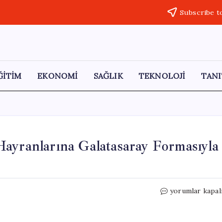
Subscribe t
ĞİTİM
EKONOMİ
SAĞLIK
TEKNOLOJİ
TANI
ayranlarına Galatasaray Formasıyla
Dara,
yorumlar kapal
Eurovision
Öncesi
Türk