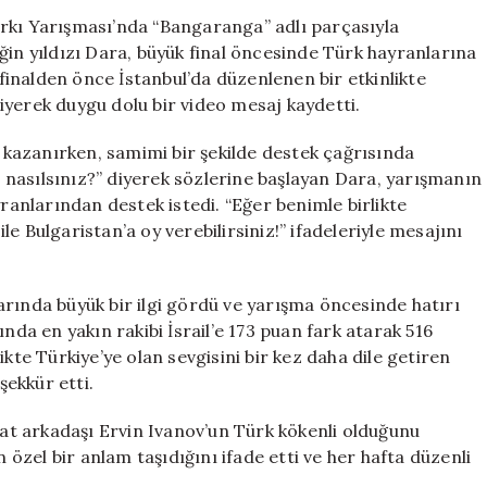
Hayranlarına
rkı Yarışması’nda “Bangaranga” adlı parçasıyla
Galatasaray
ğin yıldızı Dara, büyük final öncesinde Türk hayranlarına
Formasıyla
 finalden önce İstanbul’da düzenlenen bir etkinlikte
Selam
iyerek duygu dolu bir video mesaj kaydetti.
Gönderdi
için
i kazanırken, samimi bir şekilde destek çağrısında
nasılsınız?” diyerek sözlerine başlayan Dara, yarışmanın
yranlarından destek istedi. “Eğer benimle birlikte
e Bulgaristan’a oy verebilirsiniz!” ifadeleriyle mesajını
rında büyük bir ilgi gördü ve yarışma öncesinde hatırı
nda en yakın rakibi İsrail’e 173 puan fark atarak 516
kte Türkiye’ye olan sevgisini bir kez daha dile getiren
ekkür etti.
ayat arkadaşı Ervin Ivanov’un Türk kökenli olduğunu
n özel bir anlam taşıdığını ifade etti ve her hafta düzenli