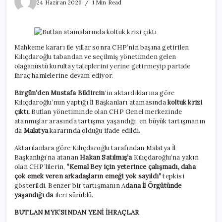
atamalarında
24 Haziran 2026
1 Min Read
koltuk
krizi
çıktı
için
Mahkeme kararı ile yıllar sonra CHP’nin başına getirilen
Kılıçdaroğlu tabandan ve seçilmiş yönetimden gelen
olağanüstü kurultay taleplerini yerine getirmeyip partide
ihraç hamlelerine devam ediyor.
Birgün’den Mustafa Bildircin
‘in aktardıklarına göre
Kılıçdaroğlu’nun yaptığı İl Başkanları atamasında
koltuk krizi
çıktı.
Butlan yönetiminde olan CHP Genel merkezinde
atanmışlar arasında tartışma yaşandığı, en büyük tartışmanın
da
Malatya
kararında olduğu ifade edildi.
Aktarılanlara göre Kılıçdaroğlu tarafından Malatya İl
Başkanlığı’na atanan
Hakan Satılmış’a
Kılıçdaroğlu’na yakın
olan CHP’lilerin,
“Kemal Bey için yeterince çalışmadı, daha
çok emek veren arkadaşların emeği yok sayıldı”
tepkisi
gösterildi. Benzer bir tartışmanın A
dana İl Örgütünde
yaşandığı da
ileri sürüldü.
BUTLAN MYK’SINDAN YENİ İHRAÇLAR