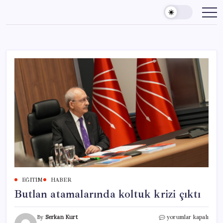
Skip
to
content
EĞITIM
HABER
Butlan atamalarında koltuk krizi çıktı
Butlan
By
Serkan Kurt
yorumlar kapalı