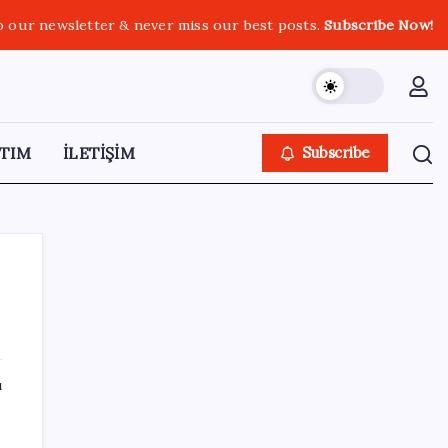
o our newsletter & never miss our best posts.
Subscribe Now!
TIM
İLETİŞİM
Subscribe
SON YAZILAR
ı
Pezeşkiyan: Teslim olmaya zorlanırsak
savaşırız, boyun eğmeyiz