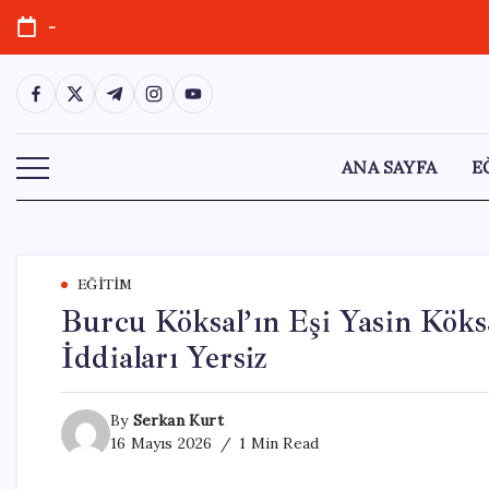
Skip
-
to
content
https://www.facebook.com/
https://twitter.com/
https://t.me/
https://www.instagram.com/
https://youtube.com/
ANA SAYFA
E
EĞITIM
Burcu Köksal’ın Eşi Yasin Köks
İddiaları Yersiz
By
Serkan Kurt
16 Mayıs 2026
1 Min Read