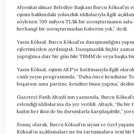
Afyonkarahisar Belediye Başkanı Burcu Köksal’ın eş
eşinin hakkındaki yolsuzluk iddialarıyla ilgili açık
söylenen 700 milyon TL’lik bir soruşturmanın asla o
herhangi bir soruşturmadan haberim yok,” dedi.
Yasin Köksal, Burcu Köksal’ın danışmanlığını yapm
eşlerimizden ayrılmıştık. Danışmanlık hiçbir zam
yaptığıma dair bir gün bile TBMM’de veya başka bir
Yasin Köksal, eşinin AKP’ye katılmasıyla ilgili olara
canlı yayın programında, “Daha önce kendisine ‘S
boşarsın ama partine, kendine bunu yapma,’ dedim.
Gazeteci Fatih Altaylı’nın yazısında, Burcu Köksal
evlendiği iddialarına da yer verildi. Altaylı, “Bu bi
kadın her ikisi de bu durumlarla karşılaşabilir,” y
Sonuç olarak, Burcu Köksal’ın siyasi ve özel yaşamı
Köksal’ın açıklamaları ise bu tartışmalara yeni bir