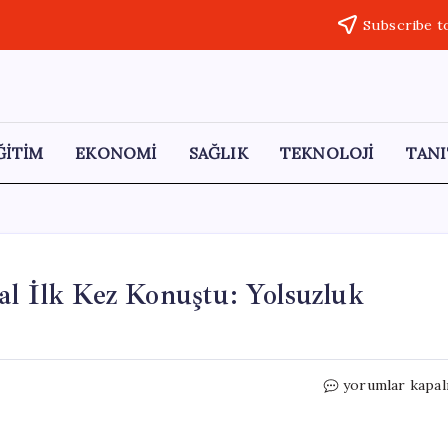
Subscribe t
ĞİTİM
EKONOMİ
SAĞLIK
TEKNOLOJİ
TANI
al İlk Kez Konuştu: Yolsuzluk
Burcu
yorumlar kapal
Köksal’ın
Eşi
Yasin