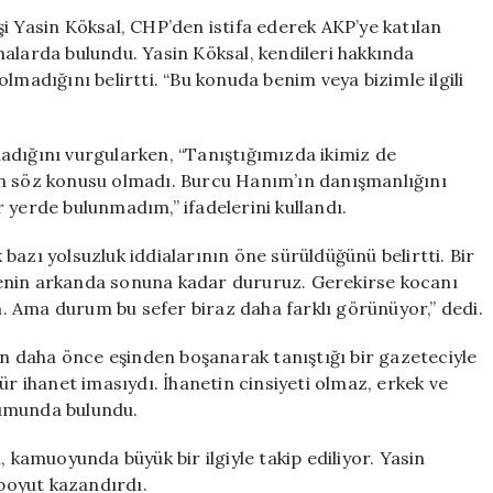
Köksal
i Yasin Köksal, CHP’den istifa ederek AKP’ye katılan
İlk
lamalarda bulundu. Yasin Köksal, kendileri hakkında
Kez
lmadığını belirtti. “Bu konuda benim veya bizimle ilgili
Konuştu:
Yolsuzluk
İddiaları
adığını vurgularken, “Tanıştığımızda ikimiz de
Yersiz
an söz konusu olmadı. Burcu Hanım’ın danışmanlığını
için
 yerde bulunmadım,” ifadelerini kullandı.
k bazı yolsuzluk iddialarının öne sürüldüğünü belirtti. Bir
enin arkanda sonuna kadar dururuz. Gerekirse kocanı
 Ama durum bu sefer biraz daha farklı görünüyor,” dedi.
’ın daha önce eşinden boşanarak tanıştığı bir gazeteciyle
r tür ihanet imasıydı. İhanetin cinsiyeti olmaz, erkek ve
orumunda bulundu.
, kamuoyunda büyük bir ilgiyle takip ediliyor. Yasin
 boyut kazandırdı.