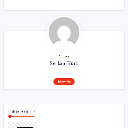
Author
Serkan Kurt
Follow Me
Other Articles