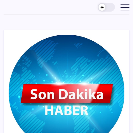
Skip
to
content