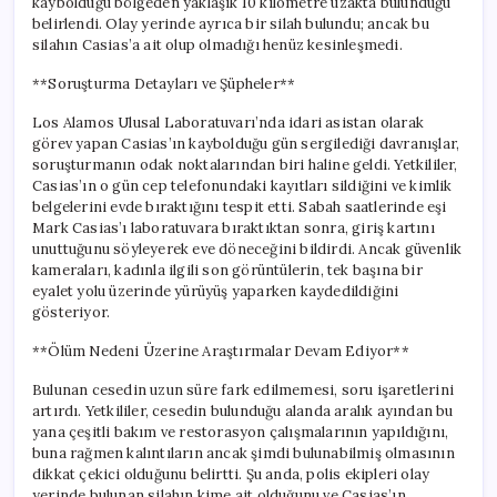
kaybolduğu bölgeden yaklaşık 10 kilometre uzakta bulunduğu
belirlendi. Olay yerinde ayrıca bir silah bulundu; ancak bu
silahın Casias’a ait olup olmadığı henüz kesinleşmedi.
**Soruşturma Detayları ve Şüpheler**
Los Alamos Ulusal Laboratuvarı’nda idari asistan olarak
görev yapan Casias’ın kaybolduğu gün sergilediği davranışlar,
soruşturmanın odak noktalarından biri haline geldi. Yetkililer,
Casias’ın o gün cep telefonundaki kayıtları sildiğini ve kimlik
belgelerini evde bıraktığını tespit etti. Sabah saatlerinde eşi
Mark Casias’ı laboratuvara bıraktıktan sonra, giriş kartını
unuttuğunu söyleyerek eve döneceğini bildirdi. Ancak güvenlik
kameraları, kadınla ilgili son görüntülerin, tek başına bir
eyalet yolu üzerinde yürüyüş yaparken kaydedildiğini
gösteriyor.
**Ölüm Nedeni Üzerine Araştırmalar Devam Ediyor**
Bulunan cesedin uzun süre fark edilmemesi, soru işaretlerini
artırdı. Yetkililer, cesedin bulunduğu alanda aralık ayından bu
yana çeşitli bakım ve restorasyon çalışmalarının yapıldığını,
buna rağmen kalıntıların ancak şimdi bulunabilmiş olmasının
dikkat çekici olduğunu belirtti. Şu anda, polis ekipleri olay
yerinde bulunan silahın kime ait olduğunu ve Casias’ın