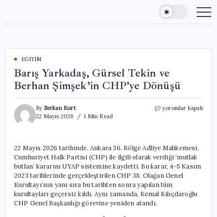
Skip
to
content
EĞITIM
Barış Yarkadaş, Gürsel Tekin ve
Berhan Şimşek’in CHP’ye Dönüşü
Barış
By
Serkan Kurt
yorumlar kapalı
Yarkadaş,
22 Mayıs 2026
1 Min Read
Gürsel
Tekin
ve
22 Mayıs 2026 tarihinde, Ankara 36. Bölge Adliye Mahkemesi,
Berhan
Cumhuriyet Halk Partisi (CHP) ile ilgili olarak verdiği ‘mutlak
Şimşek’in
CHP’ye
butlan’ kararını UYAP sistemine kaydetti. Bu karar, 4-5 Kasım
Dönüşü
2023 tarihlerinde gerçekleştirilen CHP 38. Olağan Genel
için
Kurultayı’nın yanı sıra bu tarihten sonra yapılan tüm
kurultayları geçersiz kıldı. Aynı zamanda, Kemal Kılıçdaroğlu
CHP Genel Başkanlığı görevine yeniden atandı.