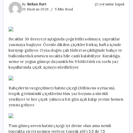
Balkonunuz
By
Serkan Kurt
yorumlar kapalı
kavruluyor
23 Haziran 2026
5 Min Read
mu?
İşte
sıcağa
meydan
okuyan
Sıcaklar 30 dereceyi aştığında çoğu bitki solmaya, yapraklar
9
yanmaya başlıyor. Özenle dikilen çiçekler birkaç hafta içinde
bitki
için
kuruyup gidiyor. Oysa doğru çalı türleri seçildiğinde bahçe ve
balkonlarda kavurucu sıcakta bile canlı kalabiliyor. Kuraklığa,
neme ve yoğun güneşe dayanıklı bu 9 bitki türü en zorlu yaz
koşullarında çiçek açmayı sürdürüyor.
Bahçelerin vazgeçilmezi hatmi çiçeği (Hibiscus syriacus),
tropik görünümlü çiçeklerini tüm yaz boyunca sürekli
yeniliyor ve her çiçek yalnızca bir gün açık kalıp yerine hemen
yenisi geliyor.
Tam güneş seven hatmi çiçeği iyi drene olan ama nemli
toprakta en iyi sonucu veriyor, toprak pH’ı 5,5 ile 7,5