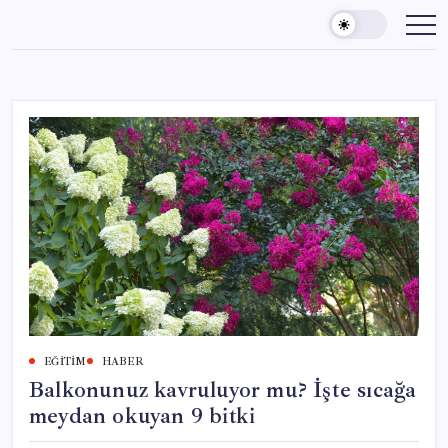
Skip
to
content
EĞITIM
HABER
Balkonunuz kavruluyor mu? İşte sıcağa
meydan okuyan 9 bitki