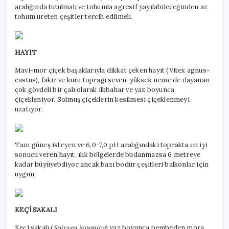
aralığında tutulmalı ve tohumla agresif yayılabileceğinden az
tohum üreten çeşitler tercih edilmeli.
HAYIT
Mavi-mor çiçek başaklarıyla dikkat çeken hayıt (Vitex agnus-
castus), fakir ve kuru toprağı seven, yüksek neme de dayanan
çok gövdeli bir çalı olarak ilkbahar ve yaz boyunca
çiçekleniyor. Solmuş çiçeklerin kesilmesi çiçeklenmeyi
uzatıyor.
Tam güneş isteyen ve 6,0-7,0 pH aralığındaki toprakta en iyi
sonucu veren hayıt, ılık bölgelerde budanmazsa 6 metreye
kadar büyüyebiliyor ancak bazı bodur çeşitleri balkonlar için
uygun.
KEÇİ SAKALI
Keçi sakalı (
Spiraea japonica
) yaz boyunca pembeden mora