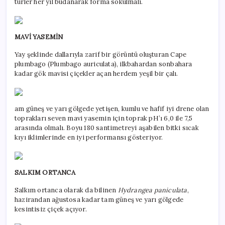
türler her yıl budanarak forma sokulmalı.
MAVİ YASEMİN
Yay şeklinde dallarıyla zarif bir görüntü oluşturan Cape
plumbago (Plumbago auriculata), ilkbahardan sonbahara
kadar gök mavisi çiçekler açan herdem yeşil bir çalı.
am güneş ve yarı gölgede yetişen, kumlu ve hafif iyi drene olan
toprakları seven mavi yasemin için toprak pH’ı 6,0 ile 7,5
arasında olmalı. Boyu 180 santimetreyi aşabilen bitki sıcak
kıyı iklimlerinde en iyi performansı gösteriyor.
SALKIM ORTANCA
Salkım ortanca olarak da bilinen
Hydrangea paniculata
,
hazirandan ağustosa kadar tam güneş ve yarı gölgede
kesintisiz çiçek açıyor.