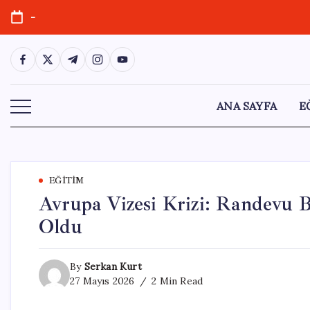
Skip
-
to
content
https://www.facebook.com/
https://twitter.com/
https://t.me/
https://www.instagram.com/
https://youtube.com/
ANA SAYFA
E
EĞITIM
Avrupa Vizesi Krizi: Randevu
Oldu
By
Serkan Kurt
27 Mayıs 2026
2 Min Read