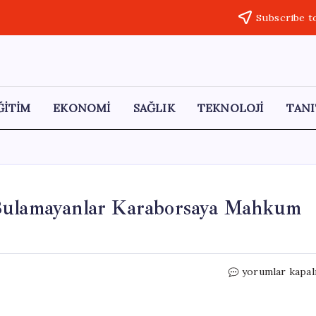
Subscribe t
ĞİTİM
EKONOMİ
SAĞLIK
TEKNOLOJİ
TANI
 Bulamayanlar Karaborsaya Mahkum
Avrupa
yorumlar kapal
Vizesi
Krizi:
Randevu