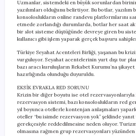
Uzmanlar, sistemdeki en büyük sorunlardan birini
yazılımları olduğunu belirtiyor. Bu botlar, yazılım bi
konsoloslukların online randevu platformlarını san
etmede zorlandığı durumlarda, botlar her saat aktif
bir slot sisteme düştüğünde devreye giren bu siste
kullanıcı gibi işlem yaparak gerçek başvuru sahiple
Türkiye Seyahat Acenteleri Birliği, yaşanan bu kriz
vurguluyor. Seyahat acentelerinin yurt dışı tur pla
bazı aracı kuruluşların Rekabet Kurumu’na şikayet 
hazırlığında olunduğu duyuruldu.
EKSİK EVRAKLA RED SORUNU
Krizin bir diğer boyutu ise otel rezervasyonlarıyla
rezervasyon sistemi, bazı konsoloslukların red ger
yıl boyunca otellerle kontenjan anlaşmaları yaparke
oteller “bu isimde rezervasyon yok” şeklinde yanıt 
gerekçesiyle reddedilmesine neden oluyor. Turizm 
olmasına rağmen grup rezervasyonları yüzünden r