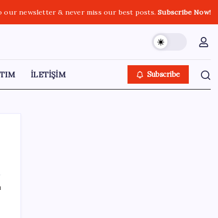
o our newsletter & never miss our best posts.
Subscribe Now!
TIM
İLETİŞİM
Subscribe
SON YAZILAR
ı
2026 LGS tercih sonuçları açıklandı mı?
LGS tercih sonuçları ne zaman, saat kaçta