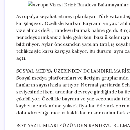
Avrupa’ya seyahat etmeyi planlayan Türk vatandaşl
karşılaşıyor. Özellikle Kurban Bayramı ve yaz tatil
vize almak değil, randevu bulmak haline geldi. Bi
neredeyse imkansız hale gelirken, bazı ülkeler için
bildiriliyor. Aylar öncesinden yapılan tatil, iş seyah
tehlikesiyle karşı karşıya kalıyor. Bu durum, aynı
açtı.
SOSYAL MEDYA ÜZERİNDEN DOLANDIRILMA RİS
Sosyal medya platformları ve iletişim gruplarında “
ilanların sayısı hızla artıyor. Normal şartlarda S
seviyesinde iken, aracılar devreye girdiğinde bu 
çıkabiliyor. Özellikle bayram ve yaz sezonunda tale
kaybetmemek adına yüksek fiyatlar ödemek zorunda 
dolandırıcılığa maruz kaldıklarını sonradan fark e
BOT YAZILIMLARI YÜZÜNDEN RANDEVU BULMA