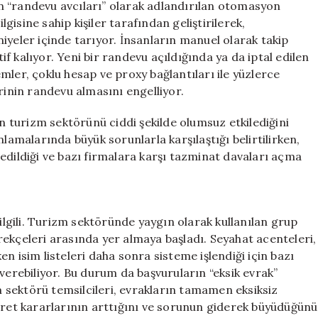
n “randevu avcıları” olarak adlandırılan otomasyon
lgisine sahip kişiler tarafından geliştirilerek,
iyeler içinde tarıyor. İnsanların manuel olarak takip
 kalıyor. Yeni bir randevu açıldığında ya da iptal edilen
mler, çoklu hesap ve proxy bağlantıları ile yüzlerce
rinin randevu almasını engelliyor.
in turizm sektörünü ciddi şekilde olumsuz etkilediğini
nlamalarında büyük sorunlarla karşılaştığı belirtilirken,
edildiği ve bazı firmalara karşı tazminat davaları açma
 ilgili. Turizm sektöründe yaygın olarak kullanılan grup
ekçeleri arasında yer almaya başladı. Seyahat acenteleri,
n isim listeleri daha sonra sisteme işlendiği için bazı
verebiliyor. Bu durum da başvuruların “eksik evrak”
sektörü temsilcileri, evrakların tamamen eksiksiz
et kararlarının arttığını ve sorunun giderek büyüdüğünü