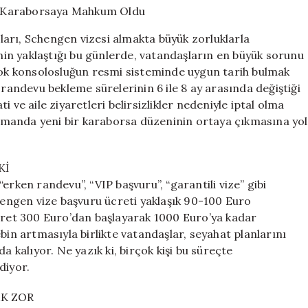
Bulamayanlar
Karaborsaya
arı, Schengen vizesi almakta büyük zorluklarla
Mahkum
inin yaklaştığı bu günlerde, vatandaşların en büyük sorunu
Oldu
rçok konsolosluğun resmi sisteminde uygun tarih bulmak
için
 randevu bekleme sürelerinin 6 ile 8 ay arasında değiştiği
ati ve aile ziyaretleri belirsizlikler nedeniyle iptal olma
 zamanda yeni bir karaborsa düzeninin ortaya çıkmasına yol
Kİ
erken randevu”, “VIP başvuru”, “garantili vize” gibi
chengen vize başvuru ücreti yaklaşık 90-100 Euro
ücret 300 Euro’dan başlayarak 1000 Euro’ya kadar
bin artmasıyla birlikte vatandaşlar, seyahat planlarını
kalıyor. Ne yazık ki, birçok kişi bu süreçte
diyor.
K ZOR