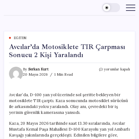
Skip
to
content
EĞITIM
Avcılar’da Motosiklete TIR Çarpması
Sonucu 2 Kişi Yaralandı
Avcılar’da
By
Serkan Kurt
yorumlar kapalı
Motosiklete
20 Mayıs 2026
1 Min Read
TIR
Çarpması
Sonucu
Avcılar’da, D-100 yan yol üzerinde sol şeritte bekleyen bir
2
motosiklete TIR çarptı. Kaza sonucunda motosiklet sürücüsü
Kişi
Yaralandı
ile arkasındaki yolcu yaralandı. Olay anı, çevredeki bir iş
için
yerinin güvenlik kamerasına yansıdı.
Kaza, 20 Mayıs 2026 tarihinde saat 13.30 sıralarında, Avcılar
Mustafa Kemal Paşa Mahallesi D-100 Karayolu yan yol Ambarlı
Kavşağı yakınlarında gerçekleşti. Edinilen bilgilere göre,