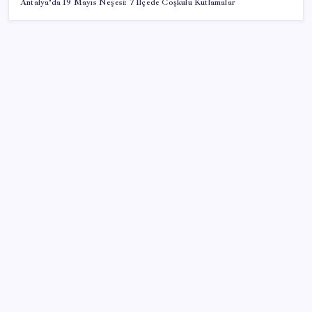
Antalya’da 19 Mayıs Neşesi: 7 İlçede Coşkulu Kutlamalar
SON YAZILAR
2026 LGS tercih sonuçları açıklandı mı? LGS tercih
sonuçları ne zaman, saat kaçta açıklanacak?
Son Dakika… En düşük emekli maaşı farkının
yatacağı tarih belli oldu
Xbox Diskten Dijitale Sistemi Bu Ay Kullanıma
Sunulabilir
Ekonomistler temmuz ayı enflasyon verisini