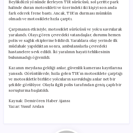
Beylikdüzü yönünde ilerleyen TIR sürücüsü, sol şeritte park
halinde duran motosikleti ve üzerindeki iki kişiyi son anda
fark ederek frene bastı. Ancak, TIR’ın durması mümkün
olmadı ve motosiklete hızla çarptı.
Çarpmanın etkisiyle, motosiklet sürücüsü ve yolcu savrularak
yaralandı. Olayı gören çevredeki vatandaşlar, durumu hemen
polis ve sağlık ekiplerine bildirdi. Yaralılara olay yerinde ilk
müdahale yapıldıktan sonra, ambulanslarla çevredeki
hastanelere sevk edildi. İki yaralının hayati tehlikesinin
bulunmadığı öğrenildi.
Kazanın meydana geldiği anlar, güvenlik kamerası kayıtlarına
yansıdı. Görüntülerde, hızla gelen TIR’ın motosiklete çarptığı
ve motosikletle birlikte yolcuların savrulduğu anlar net bir
şekilde görülüyor. Olayla ilgili polis tarafından geniş çaplı bir
soruşturma başlatıldı.
Kaynak: Demirören Haber Ajansı
Yazar: Yusuf Arslan