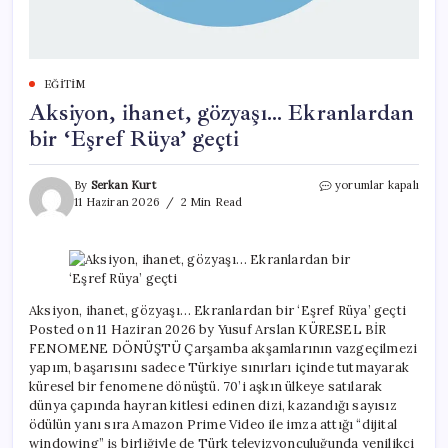
EĞITIM
Aksiyon, ihanet, gözyaşı… Ekranlardan
bir ‘Eşref Rüya’ geçti
Aksiyon,
By
Serkan Kurt
yorumlar kapalı
ihanet,
11 Haziran 2026
2 Min Read
gözyaşı…
Ekranlardan
bir
‘Eşref
Rüya’
geçti
Aksiyon, ihanet, gözyaşı… Ekranlardan bir ‘Eşref Rüya’ geçti
için
Posted on 11 Haziran 2026 by Yusuf Arslan KÜRESEL BİR
FENOMENE DÖNÜŞTÜ Çarşamba akşamlarının vazgeçilmezi
yapım, başarısını sadece Türkiye sınırları içinde tutmayarak
küresel bir fenomene dönüştü. 70’i aşkın ülkeye satılarak
dünya çapında hayran kitlesi edinen dizi, kazandığı sayısız
ödülün yanı sıra Amazon Prime Video ile imza attığı “dijital
windowing” iş birliğiyle de Türk televizyonculuğunda yenilikçi