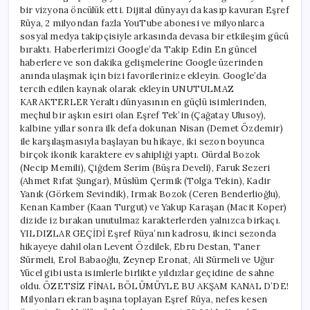
bir vizyona öncülük etti. Dijital dünyayı da kasıp kavuran Eşref
Rüya, 2 milyondan fazla YouTube abonesi ve milyonlarca
sosyal medya takipçisiyle arkasında devasa bir etkileşim gücü
bıraktı. Haberlerimizi Google’da Takip Edin En güncel
haberlere ve son dakika gelişmelerine Google üzerinden
anında ulaşmak için bizi favorilerinize ekleyin. Google’da
tercih edilen kaynak olarak ekleyin UNUTULMAZ
KARAKTERLER Yeraltı dünyasının en güçlü isimlerinden,
meçhul bir aşkın esiri olan Eşref Tek’in (Çağatay Ulusoy),
kalbine yıllar sonra ilk defa dokunan Nisan (Demet Özdemir)
ile karşılaşmasıyla başlayan bu hikaye, iki sezon boyunca
birçok ikonik karaktere ev sahipliği yaptı. Gürdal Bozok
(Necip Memili), Çiğdem Serim (Büşra Develi), Faruk Sezeri
(Ahmet Rıfat Şungar), Müslüm Çermik (Tolga Tekin), Kadir
Yanık (Görkem Sevindik), Irmak Bozok (Ceren Benderlioğlu),
Kenan Kamber (Kaan Turgut) ve Yakup Karaşan (Macit Koper)
dizide iz bırakan unutulmaz karakterlerden yalnızca birkaçı.
YILDIZLAR GEÇİDİ Eşref Rüya’nın kadrosu, ikinci sezonda
hikayeye dahil olan Levent Özdilek, Ebru Destan, Taner
Sürmeli, Erol Babaoğlu, Zeynep Eronat, Ali Sürmeli ve Uğur
Yücel gibi usta isimlerle birlikte yıldızlar geçidine de sahne
oldu. ÖZETSİZ FİNAL BÖLÜMÜYLE BU AKŞAM KANAL D’DE!
Milyonları ekran başına toplayan Eşref Rüya, nefes kesen