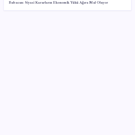
Babacan: Siyasi Kararların Ekonomik Yükü Ağıra Mal Oluyor
SON YAZILAR
2026 LGS tercih sonuçları açıklandı mı? LGS tercih
sonuçları ne zaman, saat kaçta açıklanacak?
Son Dakika… En düşük emekli maaşı farkının
yatacağı tarih belli oldu
Xbox Diskten Dijitale Sistemi Bu Ay Kullanıma
Sunulabilir
Ekonomistler temmuz ayı enflasyon verisini