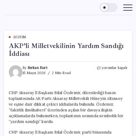
Skip
to
content
EĞITIM
AKP’li Milletvekilinin Yardım Sandığı
İddiası
AKP’li
By
Serkan Kurt
yorumlar kapalı
Milletvekilinin
15 Mayıs 2026
2 Min Read
Yardım
Sandığı
İddiası
CHP Aksaray İl Başkanı Bilal Özdemir, düzenlediği basın
için
toplantısında AK Parti Aksaray Milletvekili Hüseyin Altınsoy
ve eşine dair dikkat çekici iddialarda bulundu. Özdemir,
“fakirlik ilmühaberi” üzerinden açılan bir davaya ilişkin
açıklamalarda bulunurken, toplantının sonunda sembolik bir
“yardım sandığı” kurdu.
CHP Aksaray İl Başkanı Bilal Özdemir, parti binasında