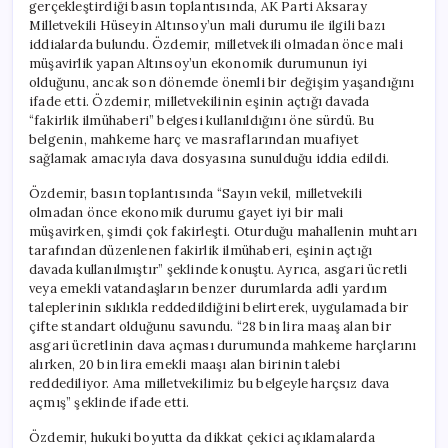
gerçekleştirdiği basın toplantısında, AK Parti Aksaray
Milletvekili Hüseyin Altınsoy’un mali durumu ile ilgili bazı
iddialarda bulundu. Özdemir, milletvekili olmadan önce mali
müşavirlik yapan Altınsoy’un ekonomik durumunun iyi
olduğunu, ancak son dönemde önemli bir değişim yaşandığını
ifade etti. Özdemir, milletvekilinin eşinin açtığı davada
“fakirlik ilmühaberi” belgesi kullanıldığını öne sürdü. Bu
belgenin, mahkeme harç ve masraflarından muafiyet
sağlamak amacıyla dava dosyasına sunulduğu iddia edildi.
Özdemir, basın toplantısında “Sayın vekil, milletvekili
olmadan önce ekonomik durumu gayet iyi bir mali
müşavirken, şimdi çok fakirleşti. Oturduğu mahallenin muhtarı
tarafından düzenlenen fakirlik ilmühaberi, eşinin açtığı
davada kullanılmıştır” şeklinde konuştu. Ayrıca, asgari ücretli
veya emekli vatandaşların benzer durumlarda adli yardım
taleplerinin sıklıkla reddedildiğini belirterek, uygulamada bir
çifte standart olduğunu savundu. “28 bin lira maaş alan bir
asgari ücretlinin dava açması durumunda mahkeme harçlarını
alırken, 20 bin lira emekli maaşı alan birinin talebi
reddediliyor. Ama milletvekilimiz bu belgeyle harçsız dava
açmış” şeklinde ifade etti.
Özdemir, hukuki boyutta da dikkat çekici açıklamalarda