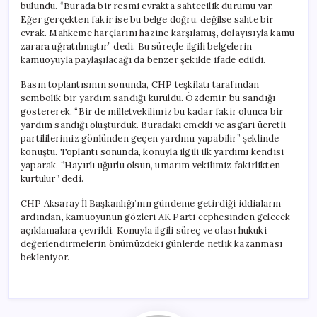
bulundu. “Burada bir resmi evrakta sahtecilik durumu var.
Eğer gerçekten fakir ise bu belge doğru, değilse sahte bir
evrak. Mahkeme harçlarını hazine karşılamış, dolayısıyla kamu
zarara uğratılmıştır” dedi. Bu süreçle ilgili belgelerin
kamuoyuyla paylaşılacağı da benzer şekilde ifade edildi.
Basın toplantısının sonunda, CHP teşkilatı tarafından
sembolik bir yardım sandığı kuruldu. Özdemir, bu sandığı
göstererek, “Bir de milletvekilimiz bu kadar fakir olunca bir
yardım sandığı oluşturduk. Buradaki emekli ve asgari ücretli
partililerimiz gönlünden geçen yardımı yapabilir” şeklinde
konuştu. Toplantı sonunda, konuyla ilgili ilk yardımı kendisi
yaparak, “Hayırlı uğurlu olsun, umarım vekilimiz fakirlikten
kurtulur” dedi.
CHP Aksaray İl Başkanlığı’nın gündeme getirdiği iddiaların
ardından, kamuoyunun gözleri AK Parti cephesinden gelecek
açıklamalara çevrildi. Konuyla ilgili süreç ve olası hukuki
değerlendirmelerin önümüzdeki günlerde netlik kazanması
bekleniyor.