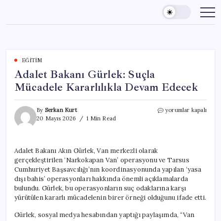
Skip
to
content
EĞITIM
Adalet Bakanı Gürlek: Suçla
Mücadele Kararlılıkla Devam Edecek
Adalet
By
Serkan Kurt
yorumlar kapalı
Bakanı
20 Mayıs 2026
1 Min Read
Gürlek:
Suçla
Mücadele
Adalet Bakanı Akın Gürlek, Van merkezli olarak
Kararlılıkla
gerçekleştirilen ‘Narkokapan Van’ operasyonu ve Tarsus
Devam
Edecek
Cumhuriyet Başsavcılığı’nın koordinasyonunda yapılan ‘yasa
için
dışı bahis’ operasyonları hakkında önemli açıklamalarda
bulundu. Gürlek, bu operasyonların suç odaklarına karşı
yürütülen kararlı mücadelenin birer örneği olduğunu ifade etti.
Gürlek, sosyal medya hesabından yaptığı paylaşımda, “Van