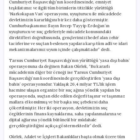
Cumhuriyet Başsavcılığı’nın koordinesinde, emniyet
teşkilatımız ve ilgili tüm birimlerin titizlikle yürüttüğü
‘Narkokapan Van’ operasyonu, uyuşturucu ile mücadelede
devletimizin kararlılığını bir kez daha göstermiştir.
Cumhurbaşkanımız Sayın Recep Tayyip Erdoğan’ın
uyuşturucu ve suç gelirleriyle mücadele konusundaki
direktifleri doğrultusunda, gençlerimizi hedef alan zehir
tacirlerine ve suçtan beslenen yapılara karşı tüm adli ve idari
mekanizmalarımız uyum içinde çalışmaktadır” dedi.
Tarsus Cumhuriyet Başsavcılığı’nın yürüttüğü ‘yasa dışı bahis’
operasyonuna da değinen Bakan Gürlek, “Bu kararlı
mücadelenin diğer bir örneği ise Tarsus Cumhuriyet
Başsavcılığı’nın koordinesinde gerçekleştirilen ‘yasa dışı
bahis’ operasyonudur. Yaklaşık 26,4 milyar TL’lik işlem
hacmine ulaşan organize bir suç ağına yönelik yapılan bu
operasyonda, suçtan elde edilen değerli taşınır ve taşınmaz
mallara el konulmuş ve bir başka suç şebekesi daha
çökertilmiştir. Her iki operasyon, devletimizin suç
örgütlerinin finans kaynaklarına, saha yapılanmalarına ve
dijital ağlarına yönelik bütüncül bir müdahale
gerçekleştirdiğini açıkça göstermektedir” dedi.
Gürlek, Adalet ve İçişleri Bakanlıkları başta olmak üzere tüm