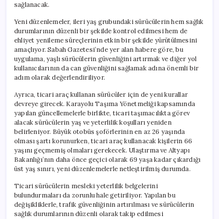
sağlanacak.
Yeni düzenlemeler, ileri yaş grubundaki sürücülerin hem sağlık
durumlarının düzenli bir şekilde kontrol edilmesi hem de
ehliyet yenileme süreçlerinin etkin bir şekilde yürütülmesini
amaçlıyor. Sabah Gazetesi’nde yer alan habere göre, bu
uygulama, yaşlı sürücülerin güvenliğini artırmak ve diğer yol
kullanıcılarının da can güvenliğini sağlamak adına önemli bir
adım olarak değerlendiriliyor.
Ayrıca, ticari araç kullanan sürücüler için de yeni kurallar
devreye girecek. Karayolu Taşıma Yönetmeliği kapsamında
yapılan güncellemelerle birlikte, ticari taşımacılıkta görev
alacak sürücülerin yaş ve yeterlilik koşulları yeniden
belirleniyor. Büyük otobüs şoförlerinin en az 26 yaşında
olması şartı korunurken, ticari araç kullanacak kişilerin 66
yaşını geçmemiş olmaları gerekecek. Ulaştırma ve Altyapı
Bakanlığı’nın daha önce geçici olarak 69 yaşa kadar çıkardığı
üst yaş sınırı, yeni düzenlemelerle netleştirilmiş durumda.
Ticari sürücülerin mesleki yeterlilik belgelerini
bulundurmaları da zorunlu hale getiriliyor. Yapılan bu
değişikliklerle, trafik güvenliğinin artırılması ve sürücülerin
sağlık durumlarının düzenli olarak takip edilmesi