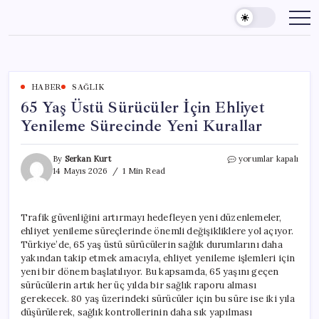
Skip
to
content
HABER
SAĞLIK
65 Yaş Üstü Sürücüler İçin Ehliyet
Yenileme Sürecinde Yeni Kurallar
65
By
Serkan Kurt
yorumlar kapalı
Yaş
14 Mayıs 2026
1 Min Read
Üstü
Sürücüler
İçin
Trafik güvenliğini artırmayı hedefleyen yeni düzenlemeler,
Ehliyet
ehliyet yenileme süreçlerinde önemli değişikliklere yol açıyor.
Yenileme
Sürecinde
Türkiye’de, 65 yaş üstü sürücülerin sağlık durumlarını daha
Yeni
yakından takip etmek amacıyla, ehliyet yenileme işlemleri için
Kurallar
yeni bir dönem başlatılıyor. Bu kapsamda, 65 yaşını geçen
için
sürücülerin artık her üç yılda bir sağlık raporu alması
gerekecek. 80 yaş üzerindeki sürücüler için bu süre ise iki yıla
düşürülerek, sağlık kontrollerinin daha sık yapılması