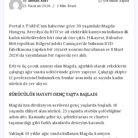
3
By
Serkan Kurt
yorumlar kapalı
çocuk
23 Haziran 2026
2 Min Read
annesi
bu
işi
Portal A TARDE’nin haberine göre 39 yaşındaki Magda
yapmaya
Hungria, Brezilya’da BYD’ye ait elektrikli kamyonu kullanan ilk
başladı:
Paraya
kadın sürücülerden biri olarak öne çıktı. Hikayesi, Salvador
para
Metropolitan Bölgesi’ndeki Camaçari’de bulunan BYD
demiyor
fabrikasına yapılan bir ziyaret sonrası hazırlanan ve 8 Mart
için
2026’da yayımlanan bir raporda yer aldı.
Evli ve üç çocuk annesi olan Magda, ağırlıklı olarak erkeklerin
çalıştığı ağır vasıta sektöründe görev yapıyor. Çalıştığı ekipte
12 profesyonel bulunurken, bunlar arasında az sayıda kadın
sürücü de yer alıyor.
SÜRÜCÜLÜK HAYATI GENÇ YAŞTA BAŞLADI
Magda’nın direksiyon serüveni genç yaşlarda başladı. 18
yaşında ehliyet alan sürücü, 23 yaşında otobüs şoförlüğüne
adım attı. Zamanla şehir içi, şehirlerarası ve charter
taşımacılığı gibi farklı alanlarda deneyim kazandı.
Yaklaşık 10 yıldır ağır vasıta kullanan Magda, kamyon