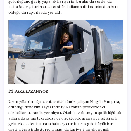
şoförlüğüne geçiş yaparak kariyerini bu alanda sürdürdü.
Daha önce şehirlerarası otobüs kullanan ilk kadınlardan biri
olduğu da raporlarda yer aldı.
İYİ PARA KAZANIYOR
Uzun yıllardır ağır vasıta sektöründe çalışan Magda Hungria,
edindiği deneyim sayesinde iyi kazanan profesyonel
sürücüler arasında yer alıyor. Otobüs ve kamyon şoförlüğünde
yıllara dayanan tecrübesi, onu sektörde aranan ve istikrarlı
gelir elde eden bir isim haline getirdi. BYD gibi büyük bir
üretim tesisinde görev alması da kariyerinin ekonomik