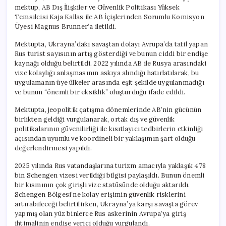
mektup, AB Dış İlişkiler ve Güvenlik Politikası Yüksek
Temsilcisi Kaja Kallas ile AB İçişlerinden Sorumlu Komisyon
Üyesi Magnus Brunner’a iletildi.
Mektupta, Ukrayna’daki savaştan dolayı Avrupa’da tatil yapan
Rus turist sayısının artış gösterdiği ve bunun ciddi bir endişe
kaynağı olduğu belirtildi. 2022 yılında AB ile Rusya arasındaki
vize kolaylığı anlaşmasının askıya alındığı hatırlatılarak, bu
uygulamanın üye ülkeler arasında eşit şekilde uygulanmadığı
ve bunun “önemli bir eksiklik” oluşturduğu ifade edildi.
Mektupta, jeopolitik çatışma dönemlerinde AB’nin gücünün
birlikten geldiği vurgulanarak, ortak dış ve güvenlik
politikalarının güvenilirliği ile kısıtlayıcı tedbirlerin etkinliği
açısından uyumlu ve koordineli bir yaklaşımın şart olduğu
değerlendirmesi yapıldı.
2025 yılında Rus vatandaşlarına turizm amacıyla yaklaşık 478
bin Schengen vizesi verildiği bilgisi paylaşıldı. Bunun önemli
bir kısmının çok girişli vize statüsünde olduğu aktarıldı.
Schengen Bölgesi’ne kolay erişimin güvenlik risklerini
artırabileceği belirtilirken, Ukrayna’ya karşı savaşta görev
yapmış olan yüz binlerce Rus askerinin Avrupa’ya giriş
ihtimalinin endişe verici olduğu vurgulandı.