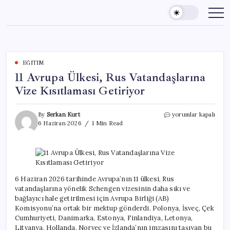
Skip
to
content
EĞITIM
11 Avrupa Ülkesi, Rus Vatandaşlarına
Vize Kısıtlaması Getiriyor
11
By
Serkan Kurt
yorumlar kapalı
Avrupa
6 Haziran 2026
1 Min Read
Ülkesi,
Rus
Vatandaşlarına
Vize
Kısıtlaması
Getiriyor
6 Haziran 2026 tarihinde Avrupa’nın 11 ülkesi, Rus
için
vatandaşlarına yönelik Schengen vizesinin daha sıkı ve
bağlayıcı hale getirilmesi için Avrupa Birliği (AB)
Komisyonu’na ortak bir mektup gönderdi. Polonya, İsveç, Çek
Cumhuriyeti, Danimarka, Estonya, Finlandiya, Letonya,
Litvanya, Hollanda, Norveç ve İzlanda’nın imzasını taşıyan bu