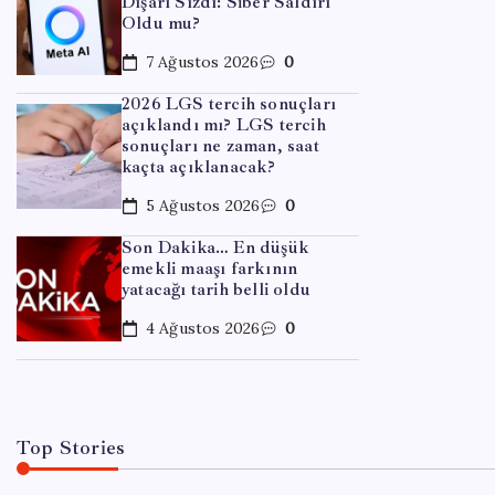
Dışarı Sızdı: Siber Saldırı
Oldu mu?
7 Ağustos 2026
0
2026 LGS tercih sonuçları
açıklandı mı? LGS tercih
sonuçları ne zaman, saat
kaçta açıklanacak?
5 Ağustos 2026
0
EKONOM
Son Dakika… En düşük
‘Bira
emekli maaşı farkının
yatacağı tarih belli oldu
görün
4 Ağustos 2026
0
By
Ser
Top Stories