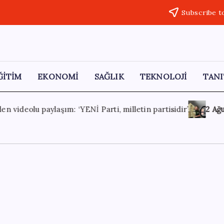
Subscribe t
ĞİTİM
EKONOMİ
SAĞLIK
TEKNOLOJİ
TANI
tin partisidir’
2 Ağustos 2026
İşini bıraktı, 8 ayda ikinci 