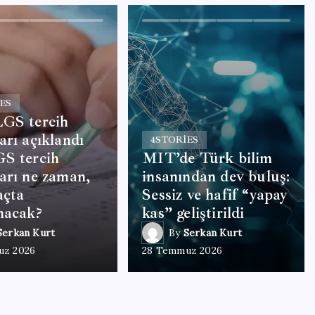
ES
LGS tercih
arı açıklandı
4
STORIES
S tercih
MIT’de Türk bilim
arı ne zaman,
insanından dev buluş:
açta
Sessiz ve hafif “yapay
nacak?
kas” geliştirildi
Serkan Kurt
By
Serkan Kurt
uz 2026
28 Temmuz 2026