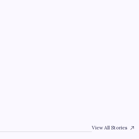
EKONOMI
Meta’nın Yapay Zeka Mo
Siber Saldırı Oldu mu?
By
Serkan Kurt
7 Ağustos 2026
View All Stories