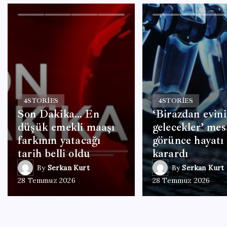
4
STORIES
4
STORIES
Son Dakika… En
‘Birazdan evini
düşük emekli maaşı
gelecekler’ mes
farkının yatacağı
görünce hayatı
tarih belli oldu
karardı
By
Serkan Kurt
By
Serkan Kurt
28 Temmuz 2026
28 Temmuz 2026