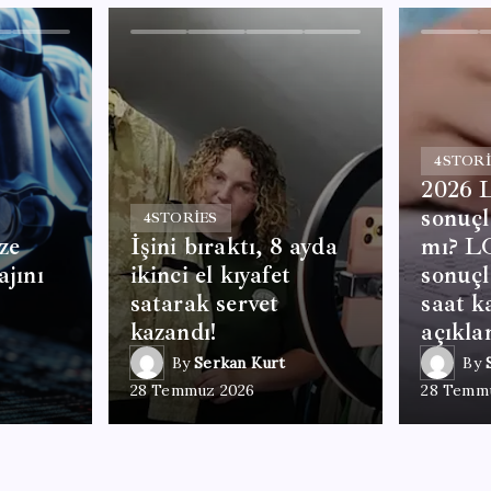
4
STORI
2026 
sonuçl
4
STORIES
ze
İşini bıraktı, 8 ayda
mı? LG
ajını
ikinci el kıyafet
sonuçl
satarak servet
saat k
kazandı!
açıkla
By
Serkan Kurt
By
28 Temmuz 2026
28 Temm