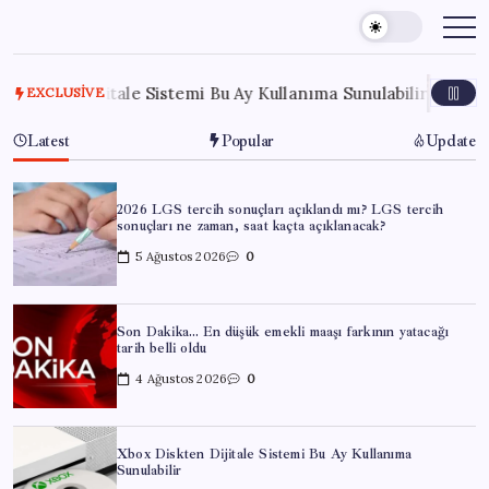
Skip
to
content
 Dijitale Sistemi Bu Ay Kullanıma Sunulabilir
3 Ağustos 2
EXCLUSIVE
Latest
Popular
Update
2026 LGS tercih sonuçları açıklandı mı? LGS tercih
sonuçları ne zaman, saat kaçta açıklanacak?
5 Ağustos 2026
0
Son Dakika… En düşük emekli maaşı farkının yatacağı
tarih belli oldu
4 Ağustos 2026
0
Xbox Diskten Dijitale Sistemi Bu Ay Kullanıma
Sunulabilir