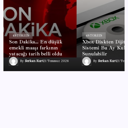
4
STORIES
4
STORIES
Son Dakika… En düşük
Xbox Diskten Dijita
emekli maaşı farkının
Sistemi Bu Ay Kull
yatacağı tarih belli oldu
Sunulabilir
By
Serkan Kurt
21 Temmuz 2026
By
Serkan Kurt
21 Tem