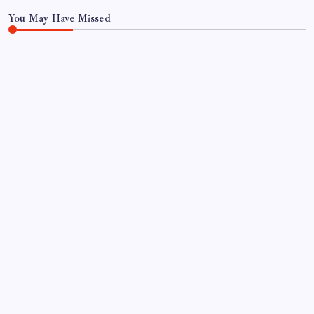
You May Have Missed
SAĞLIK
2026 LGS tercih sonuçları açıklandı mı? LGS
tercih sonuçları ne zaman, saat kaçta açıklanacak?
By
Serkan Kurt